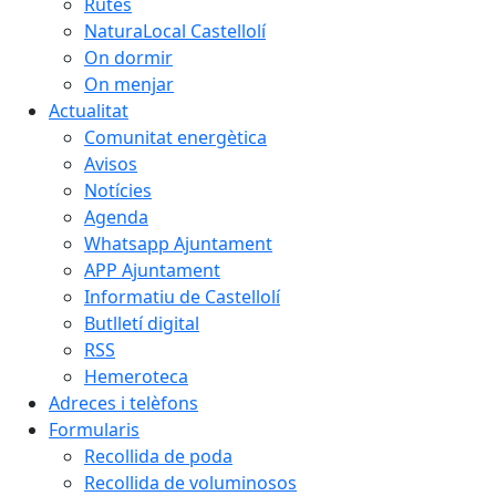
Rutes
NaturaLocal Castellolí
On dormir
On menjar
Actualitat
Comunitat energètica
Avisos
Notícies
Agenda
Whatsapp Ajuntament
APP Ajuntament
Informatiu de Castellolí
Butlletí digital
RSS
Hemeroteca
Adreces i telèfons
Formularis
Recollida de poda
Recollida de voluminosos