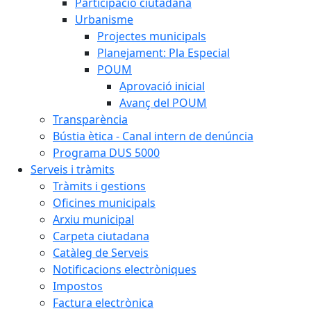
Participació ciutadana
Urbanisme
Projectes municipals
Planejament: Pla Especial
POUM
Aprovació inicial
Avanç del POUM
Transparència
Bústia ètica - Canal intern de denúncia
Programa DUS 5000
Serveis i tràmits
Tràmits i gestions
Oficines municipals
Arxiu municipal
Carpeta ciutadana
Catàleg de Serveis
Notificacions electròniques
Impostos
Factura electrònica