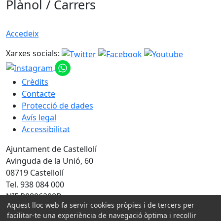
Plànol / Carrers
Accedeix
Xarxes socials:
Crèdits
Contacte
Protecció de dades
Avís legal
Accessibilitat
Ajuntament de Castellolí
Avinguda de la Unió, 60
08719 Castellolí
Tel. 938 084 000
NIF P0806200B
Aquest lloc web fa servir cookies pròpies i de tercers per
Amb la col·laboració de:
facilitar-te una experiència de navegació òptima i recollir