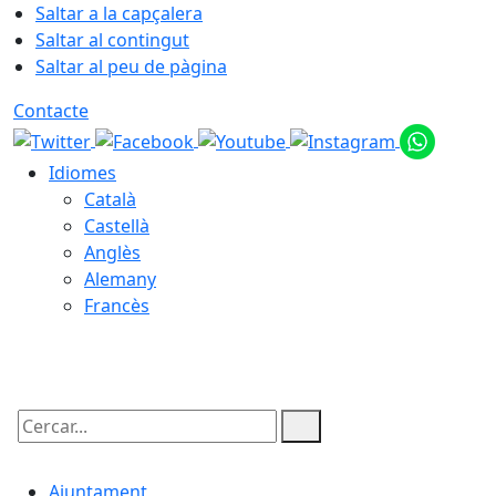
Saltar a la capçalera
Saltar al contingut
Saltar al peu de pàgina
Contacte
Idiomes
Català
Castellà
Anglès
Alemany
Francès
08.08.2026 | 06:58
Cercar:
Ajuntament