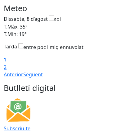
Meteo
Dissabte, 8 d’agost
D
T.Màx: 35°
T
T.Min: 19°
T
Tarda
1
2
Anterior
Següent
Butlletí digital
Subscriu-te