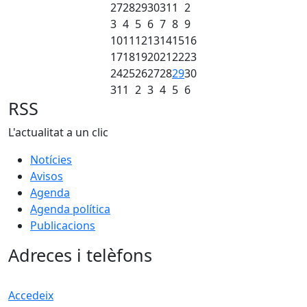
27
28
29
30
31
1
2
3
4
5
6
7
8
9
10
11
12
13
14
15
16
17
18
19
20
21
22
23
24
25
26
27
28
29
30
31
1
2
3
4
5
6
RSS
L'actualitat a un clic
Notícies
Avisos
Agenda
Agenda política
Publicacions
Adreces i telèfons
Accedeix