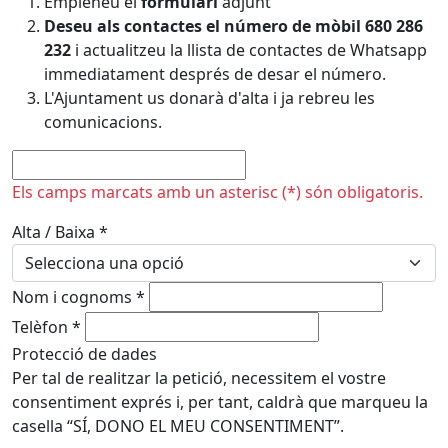
Empleneu el
formulari
adjunt
Deseu als contactes el número de mòbil 680 286
232
i actualitzeu la llista de contactes de Whatsapp
immediatament després de desar el número.
L'Ajuntament us donarà d'alta i ja rebreu les
comunicacions.
No omplir
Els camps marcats amb un asterisc (*) són obligatoris.
Alta / Baixa
*
Nom i cognoms
*
Telèfon
*
Protecció de dades
Per tal de realitzar la petició, necessitem el vostre
consentiment exprés i, per tant, caldrà que marqueu la
casella “SÍ, DONO EL MEU CONSENTIMENT”.