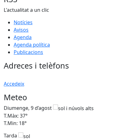
L'actualitat a un clic
Notícies
Avisos
Agenda
Agenda política
Publicacions
Adreces i telèfons
Accedeix
Meteo
Diumenge, 9 d’agost
D
T.Màx: 37°
T
T.Min: 18°
T
Tarda
T