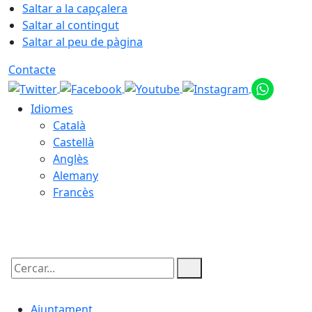
Saltar a la capçalera
Saltar al contingut
Saltar al peu de pàgina
Contacte
Idiomes
Català
Castellà
Anglès
Alemany
Francès
09.08.2026 | 09:02
Cercar:
Ajuntament