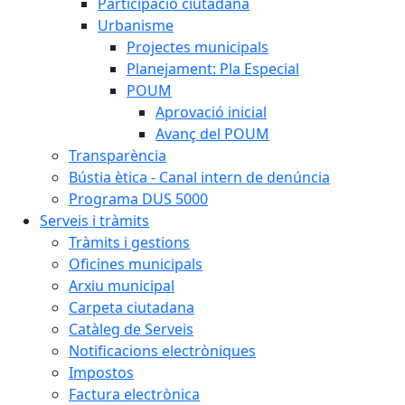
Participació ciutadana
Urbanisme
Projectes municipals
Planejament: Pla Especial
POUM
Aprovació inicial
Avanç del POUM
Transparència
Bústia ètica - Canal intern de denúncia
Programa DUS 5000
Serveis i tràmits
Tràmits i gestions
Oficines municipals
Arxiu municipal
Carpeta ciutadana
Catàleg de Serveis
Notificacions electròniques
Impostos
Factura electrònica