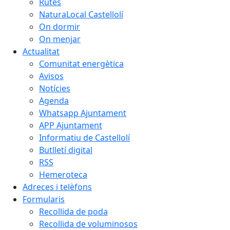
Rutes
NaturaLocal Castellolí
On dormir
On menjar
Actualitat
Comunitat energètica
Avisos
Notícies
Agenda
Whatsapp Ajuntament
APP Ajuntament
Informatiu de Castellolí
Butlletí digital
RSS
Hemeroteca
Adreces i telèfons
Formularis
Recollida de poda
Recollida de voluminosos