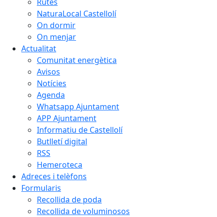
Rutes
NaturaLocal Castellolí
On dormir
On menjar
Actualitat
Comunitat energètica
Avisos
Notícies
Agenda
Whatsapp Ajuntament
APP Ajuntament
Informatiu de Castellolí
Butlletí digital
RSS
Hemeroteca
Adreces i telèfons
Formularis
Recollida de poda
Recollida de voluminosos