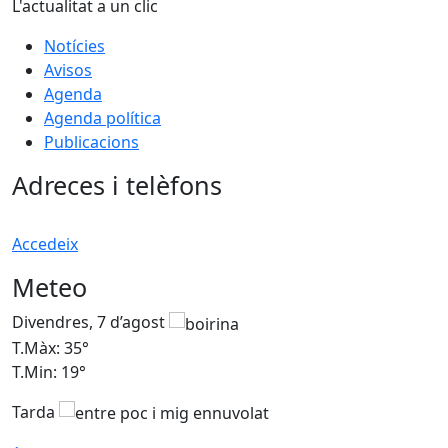
L'actualitat a un clic
Notícies
Avisos
Agenda
Agenda política
Publicacions
Adreces i telèfons
Accedeix
Meteo
Divendres, 7 d’agost
D
T.Màx: 35°
T
T.Min: 19°
T
Tarda
T