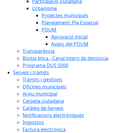
Participació ciutadana
Urbanisme
Projectes municipals
Planejament: Pla Especial
POUM
Aprovació inicial
Avanç del POUM
Transparència
Bústia ètica - Canal intern de denúncia
Programa DUS 5000
Serveis i tràmits
Tràmits i gestions
Oficines municipals
Arxiu municipal
Carpeta ciutadana
Catàleg de Serveis
Notificacions electròniques
Impostos
Factura electrònica