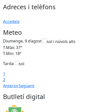
Adreces i telèfons
Accedeix
Meteo
Diumenge, 9 d’agost
D
T.Màx: 37°
T
T.Min: 18°
T
Tarda
T
1
2
Anterior
Següent
Butlletí digital