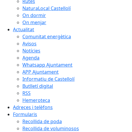
Rutes
NaturaLocal Castellolí
On dormir
On menjar
Actualitat
Comunitat energètica
Avisos
Notícies
Agenda
Whatsapp Ajuntament
APP Ajuntament
Informatiu de Castellolí
Butlletí digital
RSS
Hemeroteca
Adreces i telèfons
Formularis
Recollida de poda
Recollida de voluminosos