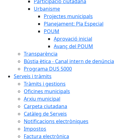
Participació ciutadana
Urbanisme
Projectes municipals
Planejament: Pla Especial
POUM
Aprovació inicial
Avanç del POUM
Transparència
Bústia ètica - Canal intern de denúncia
Programa DUS 5000
Serveis i tràmits
Tràmits i gestions
Oficines municipals
Arxiu municipal
Carpeta ciutadana
Catàleg de Serveis
Notificacions electròniques
Impostos
Factura electrònica