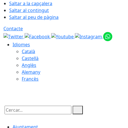
Saltar a la capçalera
Saltar al contingut
Saltar al peu de pàgina
Contacte
Idiomes
Català
Castellà
Anglès
Alemany
Francès
08.08.2026 | 15:56
Cercar:
Ajuntament