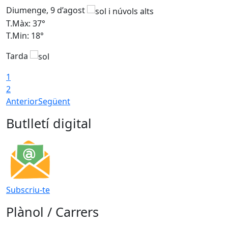
Diumenge, 9 d’agost
D
T.Màx: 37°
T
T.Min: 18°
T
Tarda
T
1
2
Anterior
Següent
Butlletí digital
Subscriu-te
Plànol / Carrers