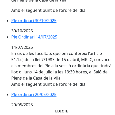
de Plens de la Casa de la Vila
Amb el següent punt de l'ordre del dia:
Ple ordinari 30/10/2025
Ple ordinari 30/10/2025
30/10/2025
Ple Ordinari 14/07/2025
Ple Ordinari 14/07/2025
14/07/2025
En ús de les facultats que em confereix l'article
51.1.c) de la llei 7/1987 de 15 d'abril, MRLC, convoco
els membres del Ple a la sessió ordinària que tindrà
lloc dilluns 14 de juliol a les 19:30 hores, al Saló de
Plens de la Casa de la Vila
Amb el següent punt de l'ordre del dia:
Ple ordinari 20/05/2025
Ple ordinari 20/05/2025
20/05/2025
EDICTE