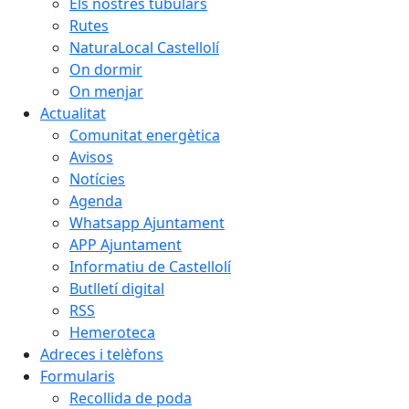
Els nostres tubulars
Rutes
NaturaLocal Castellolí
On dormir
On menjar
Actualitat
Comunitat energètica
Avisos
Notícies
Agenda
Whatsapp Ajuntament
APP Ajuntament
Informatiu de Castellolí
Butlletí digital
RSS
Hemeroteca
Adreces i telèfons
Formularis
Recollida de poda