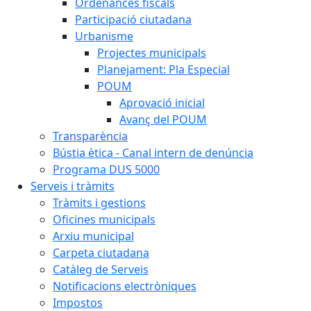
Ordenances fiscals
Participació ciutadana
Urbanisme
Projectes municipals
Planejament: Pla Especial
POUM
Aprovació inicial
Avanç del POUM
Transparència
Bústia ètica - Canal intern de denúncia
Programa DUS 5000
Serveis i tràmits
Tràmits i gestions
Oficines municipals
Arxiu municipal
Carpeta ciutadana
Catàleg de Serveis
Notificacions electròniques
Impostos