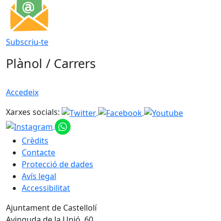
Subscriu-te
Plànol / Carrers
Accedeix
Xarxes socials:
Crèdits
Contacte
Protecció de dades
Avís legal
Accessibilitat
Ajuntament de Castellolí
Avinguda de la Unió, 60