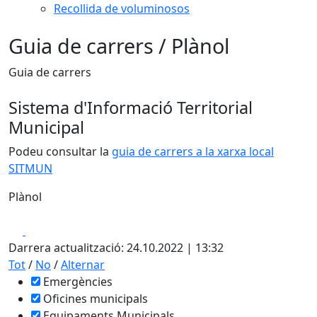
Recollida de voluminosos
Guia de carrers / Plànol
Guia de carrers
Sistema d'Informació Territorial
Municipal
Podeu consultar la
guia de carrers a la xarxa local
SITMUN
Plànol
Leaflet
| ©
OpenStreetMap
contributors
Facebook
X
+
Darrera actualització: 24.10.2022 | 13:32
−
Tot
/
No
/
Alternar
Emergències
Oficines municipals
Equipaments Municipals