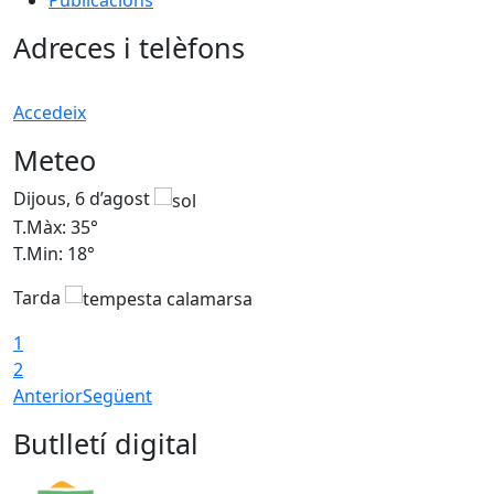
Publicacions
Adreces i telèfons
Accedeix
Meteo
Dijous, 6 d’agost
D
T.Màx: 35°
T
T.Min: 18°
T
Tarda
T
1
2
Anterior
Següent
Butlletí digital