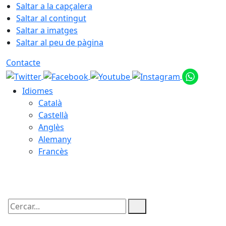
Saltar a la capçalera
Saltar al contingut
Saltar a imatges
Saltar al peu de pàgina
Contacte
Idiomes
Català
Castellà
Anglès
Alemany
Francès
10.08.2026 | 14:12
Cercar: