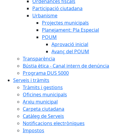
Ordenances fiscals
Participació ciutadana
Urbanisme
Projectes municipals
Planejament: Pla Especial
POUM
Aprovació inicial
Avanç del POUM
Transparència
Bústia ètica - Canal intern de denúncia
Programa DUS 5000
Serveis i tràmits
Tràmits i gestions
Oficines municipals
Arxiu municipal
Carpeta ciutadana
Catàleg de Serveis
Notificacions electròniques
Impostos