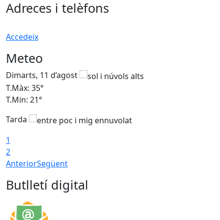
Adreces i telèfons
Accedeix
Meteo
Dimarts, 11 d’agost
D
T.Màx: 35°
T
T.Min: 21°
T
Tarda
T
1
2
Anterior
Següent
Butlletí digital