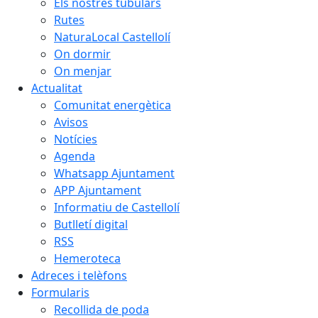
Els nostres tubulars
Rutes
NaturaLocal Castellolí
On dormir
On menjar
Actualitat
Comunitat energètica
Avisos
Notícies
Agenda
Whatsapp Ajuntament
APP Ajuntament
Informatiu de Castellolí
Butlletí digital
RSS
Hemeroteca
Adreces i telèfons
Formularis
Recollida de poda