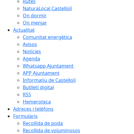
Rutes
NaturaLocal Castellolí
On dormir
On menjar
Actualitat
Comunitat energètica
Avisos
Notícies
Agenda
Whatsapp Ajuntament
APP Ajuntament
Informatiu de Castellolí
Butlletí digital
RSS
Hemeroteca
Adreces i telèfons
Formularis
Recollida de poda
Recollida de voluminosos