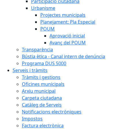
Participació ciutadana
Urbanisme
Projectes municipals
Planejament: Pla Especial
POUM
Aprovació inicial
Avanç del POUM
Transparència
Bústia ètica - Canal intern de denúncia
Programa DUS 5000
Serveis i tràmits
Tràmits i gestions
Oficines municipals
Arxiu municipal
Carpeta ciutadana
Catàleg de Serveis
Notificacions electròniques
Impostos
Factura electrònica