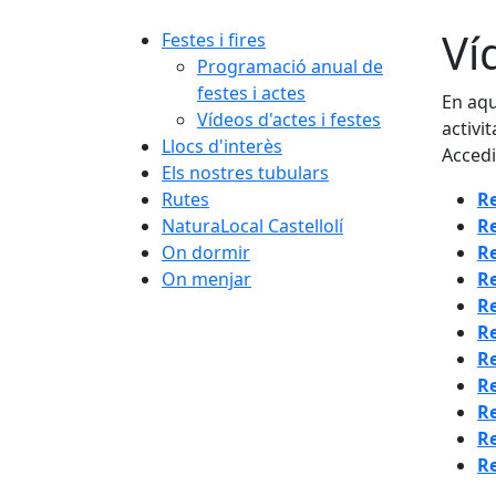
Ví
Festes i fires
Programació anual de
festes i actes
En aqu
Vídeos d'actes i festes
activi
Llocs d'interès
Accedi
Els nostres tubulars
Rutes
Re
NaturaLocal Castellolí
Re
On dormir
Re
On menjar
Re
Re
Re
Re
Re
Re
Re
Re