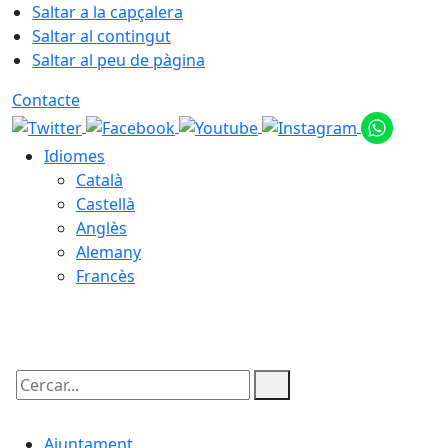
Saltar a la capçalera
Saltar al contingut
Saltar al peu de pàgina
Contacte
Idiomes
Català
Castellà
Anglès
Alemany
Francès
06.08.2026 | 03:46
Cercar:
Ajuntament