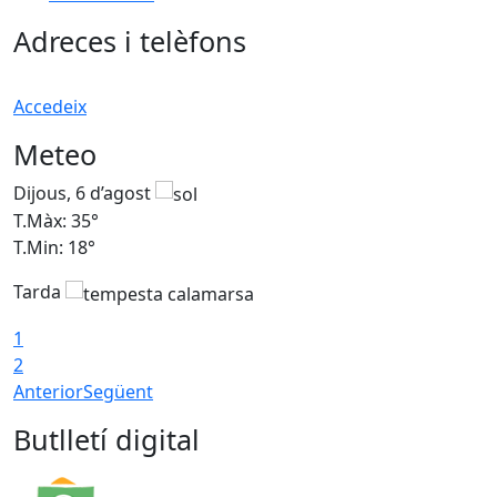
Adreces i telèfons
Accedeix
Meteo
Dijous, 6 d’agost
D
T.Màx: 35°
T
T.Min: 18°
T
Tarda
T
1
2
Anterior
Següent
Butlletí digital