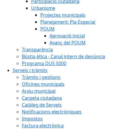
Participació ciutadana
Urbanisme
Projectes municipals
Planejament: Pla Especial
POUM
Aprovació inicial
Avanç del POUM
Transparència
Bústia ètica - Canal intern de denúncia
Programa DUS 5000
Serveis i tràmits
Tràmits i gestions
Oficines municipals
Arxiu municipal
Carpeta ciutadana
Catàleg de Serveis
Notificacions electròniques
Impostos
Factura electrònica