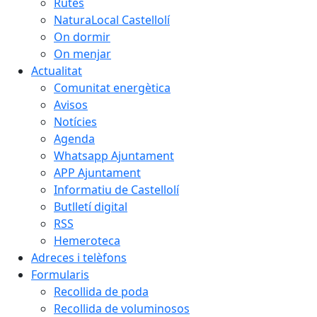
Rutes
NaturaLocal Castellolí
On dormir
On menjar
Actualitat
Comunitat energètica
Avisos
Notícies
Agenda
Whatsapp Ajuntament
APP Ajuntament
Informatiu de Castellolí
Butlletí digital
RSS
Hemeroteca
Adreces i telèfons
Formularis
Recollida de poda
Recollida de voluminosos