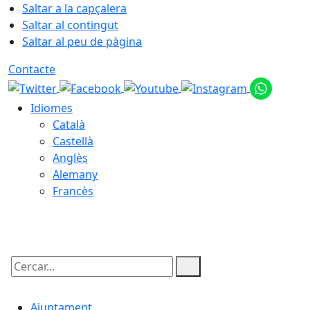
Saltar a la capçalera
Saltar al contingut
Saltar al peu de pàgina
Contacte
Idiomes
Català
Castellà
Anglès
Alemany
Francès
08.08.2026 | 14:14
Cercar:
Ajuntament