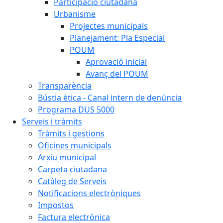
Participació ciutadana
Urbanisme
Projectes municipals
Planejament: Pla Especial
POUM
Aprovació inicial
Avanç del POUM
Transparència
Bústia ètica - Canal intern de denúncia
Programa DUS 5000
Serveis i tràmits
Tràmits i gestions
Oficines municipals
Arxiu municipal
Carpeta ciutadana
Catàleg de Serveis
Notificacions electròniques
Impostos
Factura electrònica