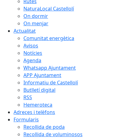
Rutes
NaturaLocal Castellolí
On dormir
On menjar
Actualitat
Comunitat energètica
Avisos
Notícies
Agenda
Whatsapp Ajuntament
APP Ajuntament
Informatiu de Castellolí
Butlletí digital
RSS
Hemeroteca
Adreces i telèfons
Formularis
Recollida de poda
Recollida de voluminosos