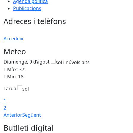
Agenda política
Publicacions
Adreces i telèfons
Accedeix
Meteo
Diumenge, 9 d’agost
D
T.Màx: 37°
T
T.Min: 18°
T
Tarda
T
1
2
Anterior
Següent
Butlletí digital