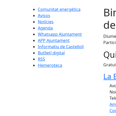
Bi
Comunitat energètica
Avisos
de
Notícies
Agenda
Whatsapp Ajuntament
Diumen
APP Ajuntament
Partic
Informatiu de Castellolí
Qui
Butlletí digital
RSS
Gratuï
Hemeroteca
La 
Avd
Nom
Tel
Am
Com