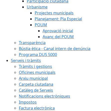
Participació ciutadana
Urbanisme
Projectes municipals
Planejament: Pla Especial
POUM
Aprovació inicial
Avanç del POUM
Transparència
Bústia ètica - Canal intern de denúncia
Programa DUS 5000
Serveis i tràmits
Tràmits i gestions
Oficines municipals
Arxiu municipal
Carpeta ciutadana
Catàleg de Serveis
Notificacions electròniques
Impostos
Factura electrònica