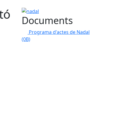
tó
nadal
Documents
Programa d'actes de Nadal
(0B)
tributors