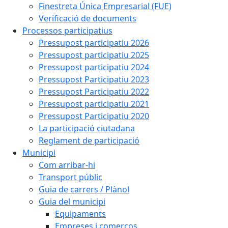
Finestreta Única Empresarial (FUE)
Verificació de documents
Processos participatius
Pressupost participatiu 2026
Pressupost participatiu 2025
Pressupost participatiu 2024
Pressupost Participatiu 2023
Pressupost Participatiu 2022
Pressupost participatiu 2021
Pressupost Participatiu 2020
La participació ciutadana
Reglament de participació
Municipi
Com arribar-hi
Transport públic
Guia de carrers / Plànol
Guia del municipi
Equipaments
Empreses i comerços