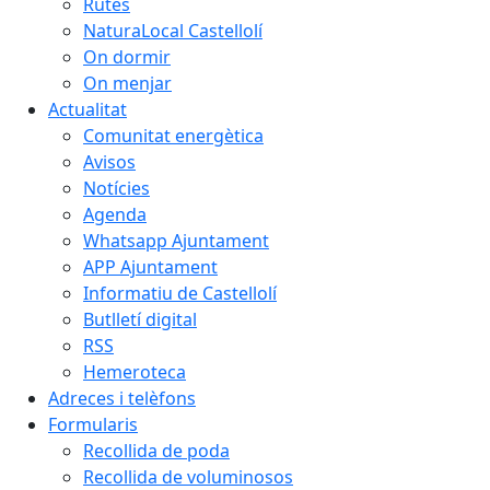
Rutes
NaturaLocal Castellolí
On dormir
On menjar
Actualitat
Comunitat energètica
Avisos
Notícies
Agenda
Whatsapp Ajuntament
APP Ajuntament
Informatiu de Castellolí
Butlletí digital
RSS
Hemeroteca
Adreces i telèfons
Formularis
Recollida de poda
Recollida de voluminosos