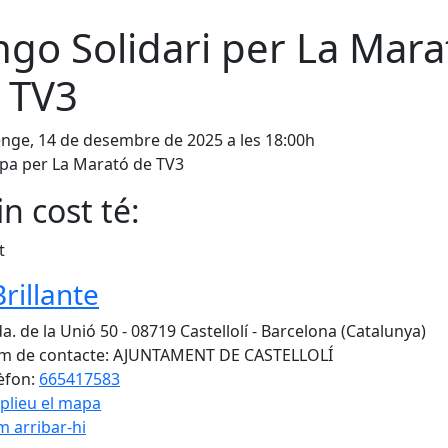
ngo Solidari per La Mara
 TV3
ge, 14 de desembre de 2025 a les 18:00h
ipa per La Marató de TV3
n cost té:
t
Brillante
a. de la Unió 50 - 08719 Castellolí - Barcelona (Catalunya)
 de contacte: AJUNTAMENT DE CASTELLOLÍ
èfon:
665417583
plieu el mapa
 arribar-hi
Leaflet
| ©
OpenStreetMap
con