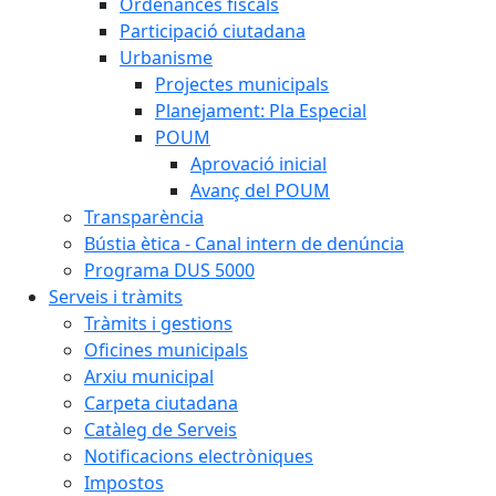
Ordenances fiscals
Participació ciutadana
Urbanisme
Projectes municipals
Planejament: Pla Especial
POUM
Aprovació inicial
Avanç del POUM
Transparència
Bústia ètica - Canal intern de denúncia
Programa DUS 5000
Serveis i tràmits
Tràmits i gestions
Oficines municipals
Arxiu municipal
Carpeta ciutadana
Catàleg de Serveis
Notificacions electròniques
Impostos