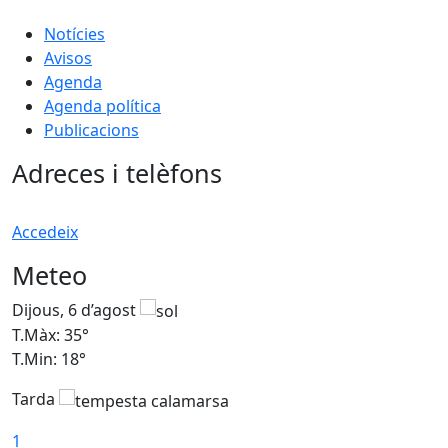
Notícies
Avisos
Agenda
Agenda política
Publicacions
Adreces i telèfons
Accedeix
Meteo
Dijous, 6 d’agost
D
T.Màx: 35°
T
T.Min: 18°
T
Tarda
T
1