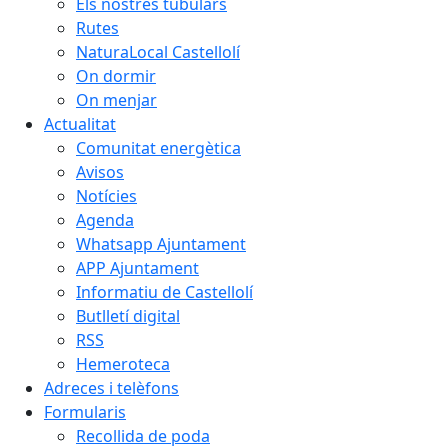
Els nostres tubulars
Rutes
NaturaLocal Castellolí
On dormir
On menjar
Actualitat
Comunitat energètica
Avisos
Notícies
Agenda
Whatsapp Ajuntament
APP Ajuntament
Informatiu de Castellolí
Butlletí digital
RSS
Hemeroteca
Adreces i telèfons
Formularis
Recollida de poda