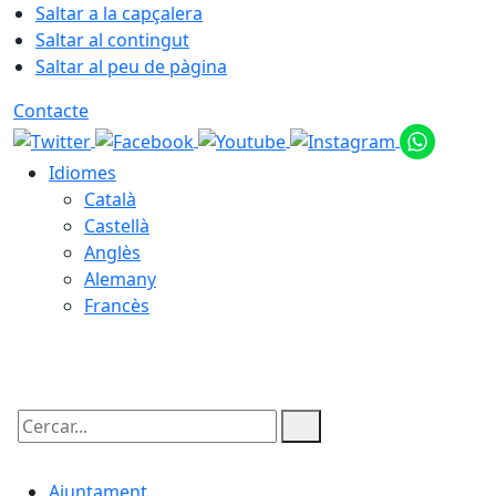
Saltar a la capçalera
Saltar al contingut
Saltar al peu de pàgina
Contacte
Idiomes
Català
Castellà
Anglès
Alemany
Francès
07.08.2026 | 12:05
Cercar:
Ajuntament