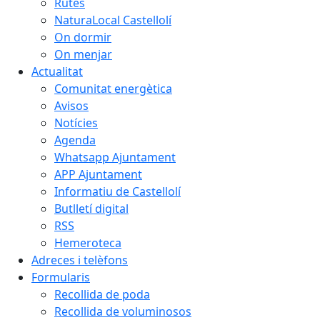
Rutes
NaturaLocal Castellolí
On dormir
On menjar
Actualitat
Comunitat energètica
Avisos
Notícies
Agenda
Whatsapp Ajuntament
APP Ajuntament
Informatiu de Castellolí
Butlletí digital
RSS
Hemeroteca
Adreces i telèfons
Formularis
Recollida de poda
Recollida de voluminosos