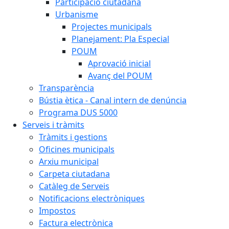
Participació ciutadana
Urbanisme
Projectes municipals
Planejament: Pla Especial
POUM
Aprovació inicial
Avanç del POUM
Transparència
Bústia ètica - Canal intern de denúncia
Programa DUS 5000
Serveis i tràmits
Tràmits i gestions
Oficines municipals
Arxiu municipal
Carpeta ciutadana
Catàleg de Serveis
Notificacions electròniques
Impostos
Factura electrònica