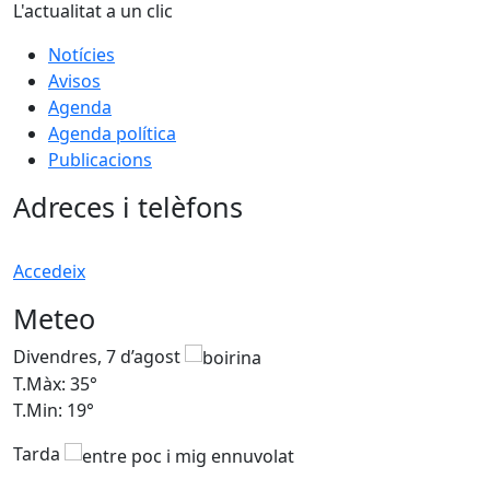
L'actualitat a un clic
Notícies
Avisos
Agenda
Agenda política
Publicacions
Adreces i telèfons
Accedeix
Meteo
Divendres, 7 d’agost
D
T.Màx: 35°
T
T.Min: 19°
T
Tarda
T