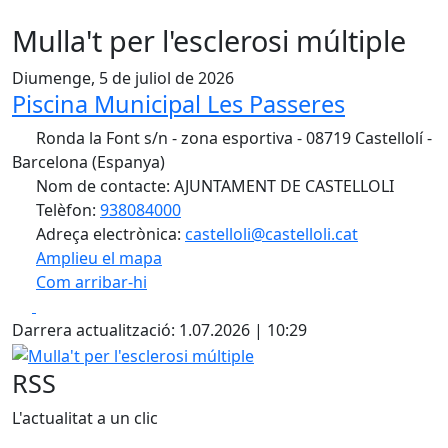
Mulla't per l'esclerosi múltiple
Diumenge, 5 de juliol de 2026
Piscina Municipal Les Passeres
Ronda la Font s/n - zona esportiva - 08719 Castellolí -
Barcelona (Espanya)
Nom de contacte: AJUNTAMENT DE CASTELLOLI
Telèfon:
938084000
Adreça electrònica:
castelloli@castelloli.cat
Amplieu el mapa
Com arribar-hi
Leaflet
| ©
OpenStreetMap
contributors
Facebook
X
+
Darrera actualització: 1.07.2026 | 10:29
−
Mulla't per l'esclerosi múltiple
RSS
L'actualitat a un clic