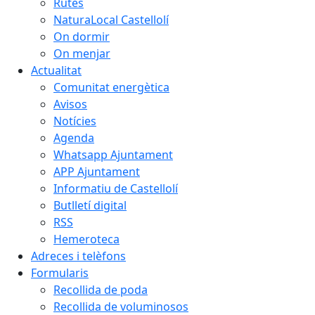
Rutes
NaturaLocal Castellolí
On dormir
On menjar
Actualitat
Comunitat energètica
Avisos
Notícies
Agenda
Whatsapp Ajuntament
APP Ajuntament
Informatiu de Castellolí
Butlletí digital
RSS
Hemeroteca
Adreces i telèfons
Formularis
Recollida de poda
Recollida de voluminosos