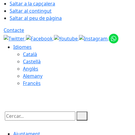
Saltar a la capçalera
Saltar al contingut
Saltar al peu de pàgina
Contacte
Idiomes
Català
Castellà
Anglès
Alemany
Francès
08.08.2026 | 18:31
Cercar:
Ajuntament