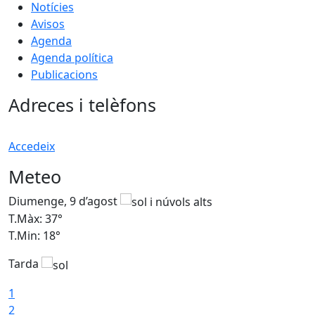
Notícies
Avisos
Agenda
Agenda política
Publicacions
Adreces i telèfons
Accedeix
Meteo
Diumenge, 9 d’agost
D
T.Màx: 37°
T
T.Min: 18°
T
Tarda
T
1
2