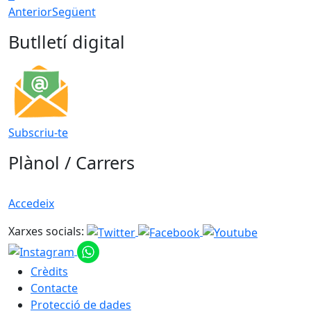
Anterior
Següent
Butlletí digital
Subscriu-te
Plànol / Carrers
Accedeix
Xarxes socials:
Crèdits
Contacte
Protecció de dades