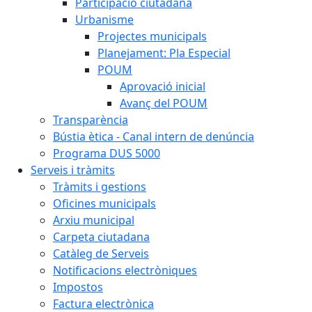
Participació ciutadana
Urbanisme
Projectes municipals
Planejament: Pla Especial
POUM
Aprovació inicial
Avanç del POUM
Transparència
Bústia ètica - Canal intern de denúncia
Programa DUS 5000
Serveis i tràmits
Tràmits i gestions
Oficines municipals
Arxiu municipal
Carpeta ciutadana
Catàleg de Serveis
Notificacions electròniques
Impostos
Factura electrònica