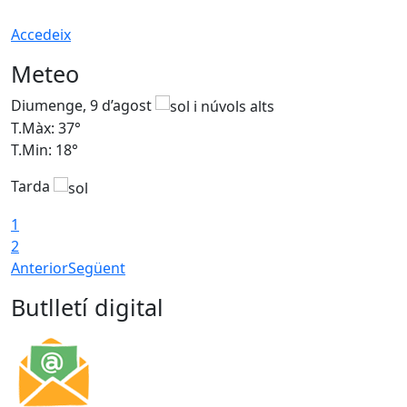
Accedeix
Meteo
Diumenge, 9 d’agost
D
T.Màx: 37°
T
T.Min: 18°
T
Tarda
T
1
2
Anterior
Següent
Butlletí digital