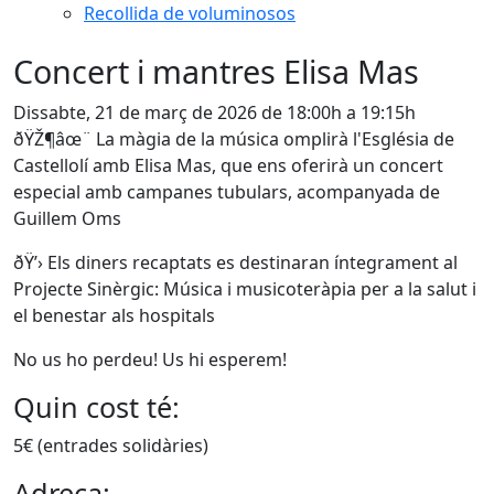
Recollida de voluminosos
Concert i mantres Elisa Mas
Dissabte, 21 de març de 2026 de 18:00h a 19:15h
ðŸŽ¶âœ¨ La màgia de la música omplirà l'Església de
Castellolí amb Elisa Mas, que ens oferirà un concert
especial amb campanes tubulars, acompanyada de
Guillem Oms
ðŸ’› Els diners recaptats es destinaran íntegrament al
Projecte Sinèrgic: Música i musicoteràpia per a la salut i
el benestar als hospitals
No us ho perdeu! Us hi esperem!
Quin cost té:
5€ (entrades solidàries)
Adreça: