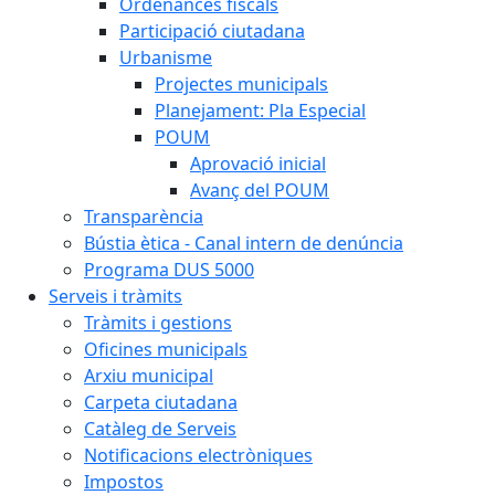
Ordenances fiscals
Participació ciutadana
Urbanisme
Projectes municipals
Planejament: Pla Especial
POUM
Aprovació inicial
Avanç del POUM
Transparència
Bústia ètica - Canal intern de denúncia
Programa DUS 5000
Serveis i tràmits
Tràmits i gestions
Oficines municipals
Arxiu municipal
Carpeta ciutadana
Catàleg de Serveis
Notificacions electròniques
Impostos