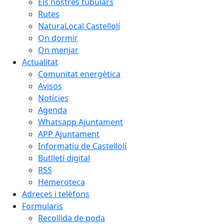
Els nostres tubulars
Rutes
NaturaLocal Castellolí
On dormir
On menjar
Actualitat
Comunitat energètica
Avisos
Notícies
Agenda
Whatsapp Ajuntament
APP Ajuntament
Informatiu de Castellolí
Butlletí digital
RSS
Hemeroteca
Adreces i telèfons
Formularis
Recollida de poda