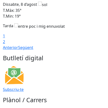
Dissabte, 8 d’agost
D
T.Màx: 35°
T
T.Min: 19°
T
Tarda
1
2
Anterior
Següent
Butlletí digital
Subscriu-te
Plànol / Carrers