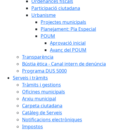
Ordenances fiscals
Participació ciutadana
Urbanisme
Projectes municipals
Planejament: Pla Especial
POUM
Aprovació inicial
Avanç del POUM
Transparència
Bústia ètica - Canal intern de denúncia
Programa DUS 5000
Serveis i tràmits
Tràmits i gestions
Oficines municipals
Arxiu municipal
Carpeta ciutadana
Catàleg de Serveis
Notificacions electròniques
Impostos