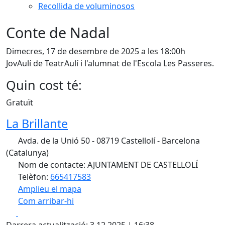
Recollida de voluminosos
Conte de Nadal
Dimecres, 17 de desembre de 2025 a les 18:00h
JovAulí de TeatrAulí i l'alumnat de l'Escola Les Passeres.
Quin cost té:
Gratuït
La Brillante
Avda. de la Unió 50 - 08719 Castellolí - Barcelona
(Catalunya)
Nom de contacte: AJUNTAMENT DE CASTELLOLÍ
Telèfon:
665417583
Amplieu el mapa
Com arribar-hi
Leaflet
| ©
OpenStreetMap
contributors
Facebook
X
+