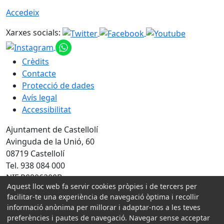
Accedeix
Xarxes socials:
Crèdits
Contacte
Protecció de dades
Avís legal
Accessibilitat
Ajuntament de Castellolí
Avinguda de la Unió, 60
08719 Castellolí
Tel. 938 084 000
NIF P0806200B
Aquest lloc web fa servir cookies pròpies i de tercers per
facilitar-te una experiència de navegació òptima i recollir
Amb la col·laboració de:
informació anònima per millorar i adaptar-nos a les teves
preferències i pautes de navegació. Navegar sense acceptar