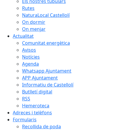
Els nostres tubulars
Rutes
NaturaLocal Castellolí
On dormir
On menjar
Actualitat
Comunitat energètica
Avisos
Notícies
Agenda
Whatsapp Ajuntament
APP Ajuntament
Informatiu de Castellolí
Butlletí digital
RSS
Hemeroteca
Adreces i telèfons
Formularis
Recollida de poda