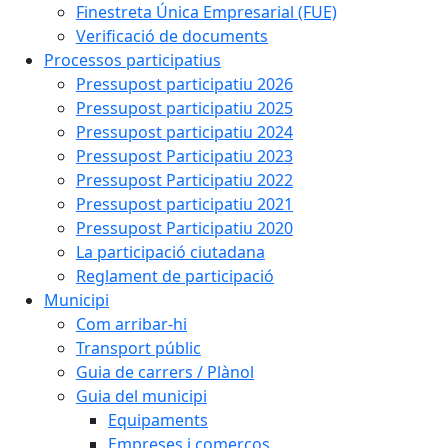
Finestreta Única Empresarial (FUE)
Verificació de documents
Processos participatius
Pressupost participatiu 2026
Pressupost participatiu 2025
Pressupost participatiu 2024
Pressupost Participatiu 2023
Pressupost Participatiu 2022
Pressupost participatiu 2021
Pressupost Participatiu 2020
La participació ciutadana
Reglament de participació
Municipi
Com arribar-hi
Transport públic
Guia de carrers / Plànol
Guia del municipi
Equipaments
Empreses i comerços