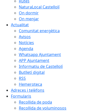
Rutes
NaturaLocal Castellolí
On dormir
On menjar
Actualitat
Comunitat energètica
Avisos
Notícies
Agenda
Whatsapp Ajuntament
APP Ajuntament
Informatiu de Castellolí
Butlletí digital
RSS
Hemeroteca
Adreces i telèfons
Formularis
Recollida de poda
Recollida de voluminosos