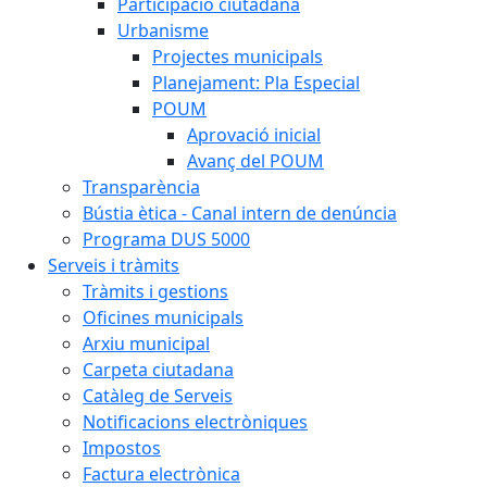
Participació ciutadana
Urbanisme
Projectes municipals
Planejament: Pla Especial
POUM
Aprovació inicial
Avanç del POUM
Transparència
Bústia ètica - Canal intern de denúncia
Programa DUS 5000
Serveis i tràmits
Tràmits i gestions
Oficines municipals
Arxiu municipal
Carpeta ciutadana
Catàleg de Serveis
Notificacions electròniques
Impostos
Factura electrònica