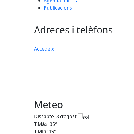
Agenda política
Publicacions
Adreces i telèfons
Accedeix
Meteo
Dissabte, 8 d’agost
T.Màx: 35°
T.Min: 19°