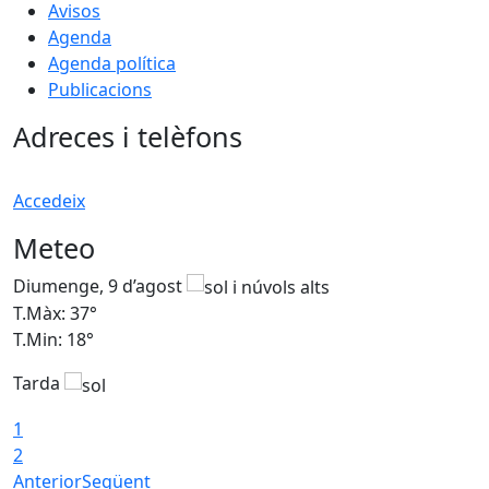
Avisos
Agenda
Agenda política
Publicacions
Adreces i telèfons
Accedeix
Meteo
Diumenge, 9 d’agost
D
T.Màx: 37°
T
T.Min: 18°
T
Tarda
T
1
2
Anterior
Següent