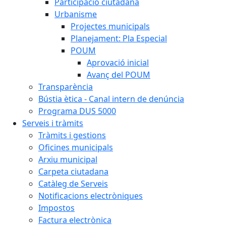
Participació ciutadana
Urbanisme
Projectes municipals
Planejament: Pla Especial
POUM
Aprovació inicial
Avanç del POUM
Transparència
Bústia ètica - Canal intern de denúncia
Programa DUS 5000
Serveis i tràmits
Tràmits i gestions
Oficines municipals
Arxiu municipal
Carpeta ciutadana
Catàleg de Serveis
Notificacions electròniques
Impostos
Factura electrònica