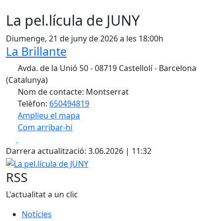
La pel.lícula de JUNY
Diumenge, 21 de juny de 2026 a les 18:00h
La Brillante
Avda. de la Unió 50 - 08719 Castellolí - Barcelona
(Catalunya)
Nom de contacte: Montserrat
Telèfon:
650494819
Amplieu el mapa
Com arribar-hi
Leaflet
| ©
OpenStreetMap
contributors
Facebook
X
+
Darrera actualització: 3.06.2026 | 11:32
−
La pel.lícula de JUNY
RSS
L'actualitat a un clic
Notícies