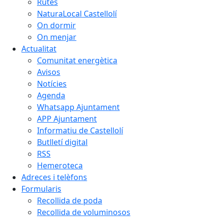
Rutes
NaturaLocal Castellolí
On dormir
On menjar
Actualitat
Comunitat energètica
Avisos
Notícies
Agenda
Whatsapp Ajuntament
APP Ajuntament
Informatiu de Castellolí
Butlletí digital
RSS
Hemeroteca
Adreces i telèfons
Formularis
Recollida de poda
Recollida de voluminosos