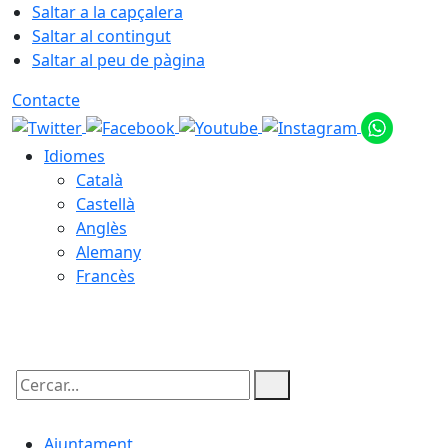
Saltar a la capçalera
Saltar al contingut
Saltar al peu de pàgina
Contacte
Idiomes
Català
Castellà
Anglès
Alemany
Francès
09.08.2026 | 10:47
Cercar:
Ajuntament