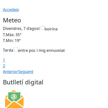
Accedeix
Meteo
Divendres, 7 d’agost
D
T.Màx: 35°
T
T.Min: 19°
T
Tarda
T
1
2
Anterior
Següent
Butlletí digital