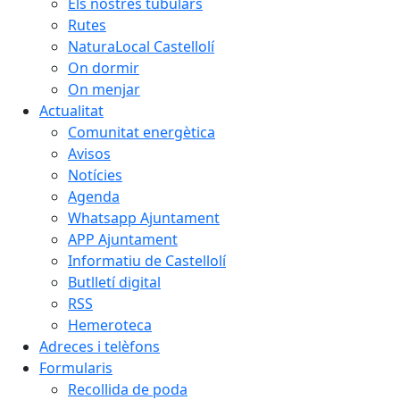
Els nostres tubulars
Rutes
NaturaLocal Castellolí
On dormir
On menjar
Actualitat
Comunitat energètica
Avisos
Notícies
Agenda
Whatsapp Ajuntament
APP Ajuntament
Informatiu de Castellolí
Butlletí digital
RSS
Hemeroteca
Adreces i telèfons
Formularis
Recollida de poda