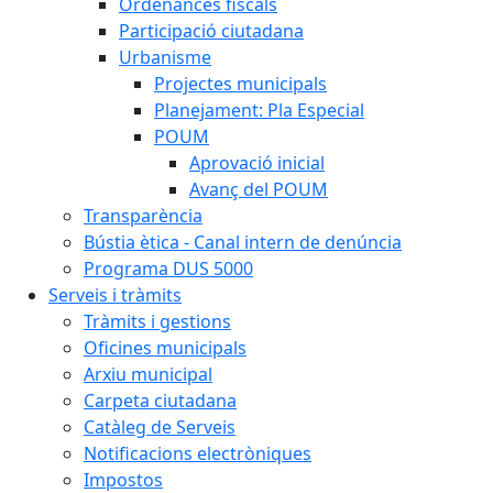
Ordenances fiscals
Participació ciutadana
Urbanisme
Projectes municipals
Planejament: Pla Especial
POUM
Aprovació inicial
Avanç del POUM
Transparència
Bústia ètica - Canal intern de denúncia
Programa DUS 5000
Serveis i tràmits
Tràmits i gestions
Oficines municipals
Arxiu municipal
Carpeta ciutadana
Catàleg de Serveis
Notificacions electròniques
Impostos