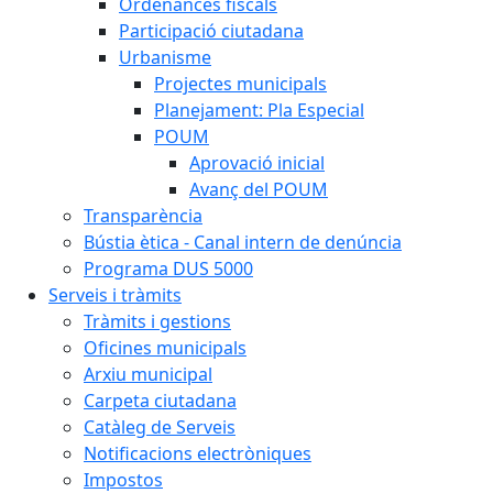
Ordenances fiscals
Participació ciutadana
Urbanisme
Projectes municipals
Planejament: Pla Especial
POUM
Aprovació inicial
Avanç del POUM
Transparència
Bústia ètica - Canal intern de denúncia
Programa DUS 5000
Serveis i tràmits
Tràmits i gestions
Oficines municipals
Arxiu municipal
Carpeta ciutadana
Catàleg de Serveis
Notificacions electròniques
Impostos