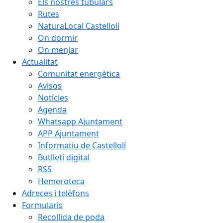
Els nostres tubulars
Rutes
NaturaLocal Castellolí
On dormir
On menjar
Actualitat
Comunitat energètica
Avisos
Notícies
Agenda
Whatsapp Ajuntament
APP Ajuntament
Informatiu de Castellolí
Butlletí digital
RSS
Hemeroteca
Adreces i telèfons
Formularis
Recollida de poda