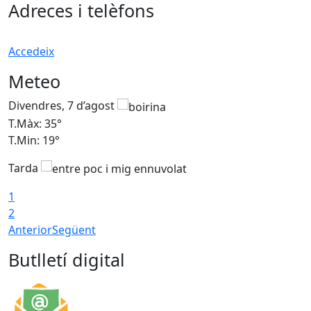
Adreces i telèfons
Accedeix
Meteo
Divendres, 7 d’agost
D
T.Màx: 35°
T
T.Min: 19°
T
Tarda
T
1
2
Anterior
Següent
Butlletí digital