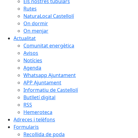
Els nostres tubulars
Rutes
NaturaLocal Castellolí
On dormir
On menjar
Actualitat
Comunitat energètica
Avisos
Notícies
Agenda
Whatsapp Ajuntament
APP Ajuntament
Informatiu de Castellolí
Butlletí digital
RSS
Hemeroteca
Adreces i telèfons
Formularis
Recollida de poda