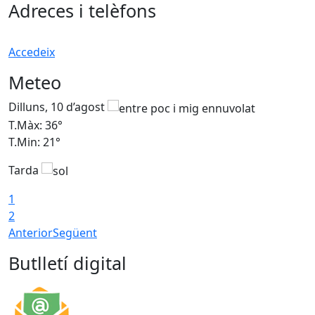
Adreces i telèfons
Accedeix
Meteo
Dilluns, 10 d’agost
D
T.Màx: 36°
T
T.Min: 21°
T
Tarda
T
1
2
Anterior
Següent
Butlletí digital