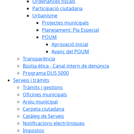
Ordenances fiscals
Participació ciutadana
Urbanisme
Projectes municipals
Planejament: Pla Especial
POUM
Aprovació inicial
Avanç del POUM
Transparència
Bústia ètica - Canal intern de denúncia
Programa DUS 5000
Serveis i tràmits
Tràmits i gestions
Oficines municipals
Arxiu municipal
Carpeta ciutadana
Catàleg de Serveis
Notificacions electròniques
Impostos