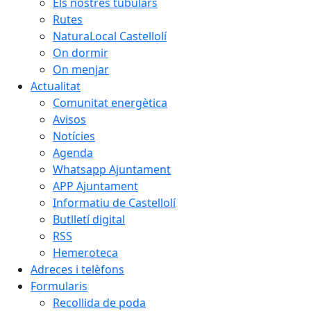
Els nostres tubulars
Rutes
NaturaLocal Castellolí
On dormir
On menjar
Actualitat
Comunitat energètica
Avisos
Notícies
Agenda
Whatsapp Ajuntament
APP Ajuntament
Informatiu de Castellolí
Butlletí digital
RSS
Hemeroteca
Adreces i telèfons
Formularis
Recollida de poda