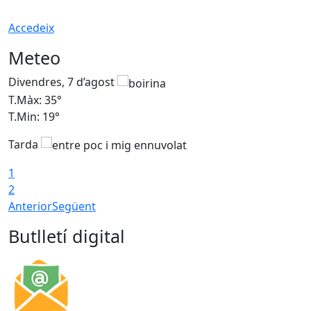
Accedeix
Meteo
Divendres, 7 d’agost
D
T.Màx: 35°
T
T.Min: 19°
T
Tarda
T
1
2
Anterior
Següent
Butlletí digital