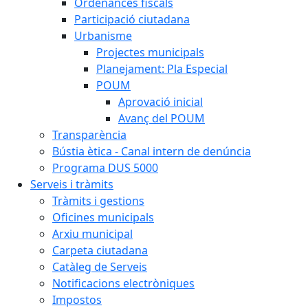
Ordenances fiscals
Participació ciutadana
Urbanisme
Projectes municipals
Planejament: Pla Especial
POUM
Aprovació inicial
Avanç del POUM
Transparència
Bústia ètica - Canal intern de denúncia
Programa DUS 5000
Serveis i tràmits
Tràmits i gestions
Oficines municipals
Arxiu municipal
Carpeta ciutadana
Catàleg de Serveis
Notificacions electròniques
Impostos