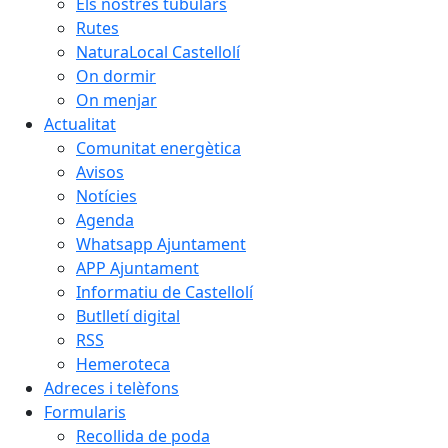
Els nostres tubulars
Rutes
NaturaLocal Castellolí
On dormir
On menjar
Actualitat
Comunitat energètica
Avisos
Notícies
Agenda
Whatsapp Ajuntament
APP Ajuntament
Informatiu de Castellolí
Butlletí digital
RSS
Hemeroteca
Adreces i telèfons
Formularis
Recollida de poda