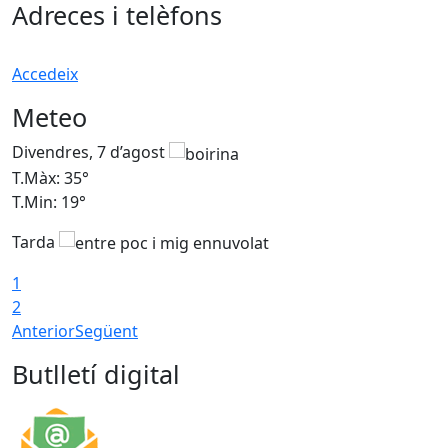
Adreces i telèfons
Accedeix
Meteo
Divendres, 7 d’agost
D
T.Màx: 35°
T
T.Min: 19°
T
Tarda
T
1
2
Anterior
Següent
Butlletí digital