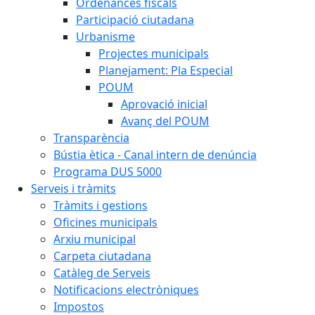
Ordenances fiscals
Participació ciutadana
Urbanisme
Projectes municipals
Planejament: Pla Especial
POUM
Aprovació inicial
Avanç del POUM
Transparència
Bústia ètica - Canal intern de denúncia
Programa DUS 5000
Serveis i tràmits
Tràmits i gestions
Oficines municipals
Arxiu municipal
Carpeta ciutadana
Catàleg de Serveis
Notificacions electròniques
Impostos