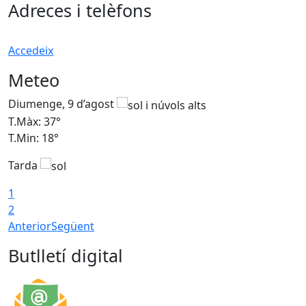
Adreces i telèfons
Accedeix
Meteo
Diumenge, 9 d’agost
D
T.Màx: 37°
T
T.Min: 18°
T
Tarda
T
1
2
Anterior
Següent
Butlletí digital