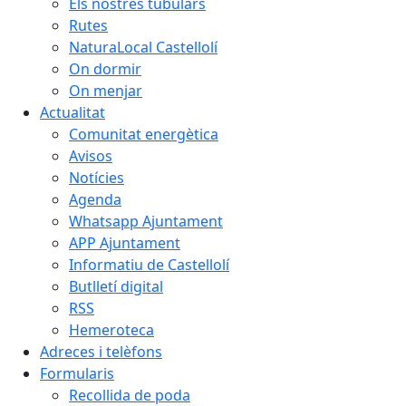
Els nostres tubulars
Rutes
NaturaLocal Castellolí
On dormir
On menjar
Actualitat
Comunitat energètica
Avisos
Notícies
Agenda
Whatsapp Ajuntament
APP Ajuntament
Informatiu de Castellolí
Butlletí digital
RSS
Hemeroteca
Adreces i telèfons
Formularis
Recollida de poda