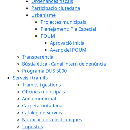
Ordenances fiscals
Participació ciutadana
Urbanisme
Projectes municipals
Planejament: Pla Especial
POUM
Aprovació inicial
Avanç del POUM
Transparència
Bústia ètica - Canal intern de denúncia
Programa DUS 5000
Serveis i tràmits
Tràmits i gestions
Oficines municipals
Arxiu municipal
Carpeta ciutadana
Catàleg de Serveis
Notificacions electròniques
Impostos