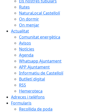
Els nostres tubulars
Rutes
NaturaLocal Castellolí
On dormir
On menjar
Actualitat
Comunitat energètica
Avisos
Notícies
Agenda
Whatsapp Ajuntament
APP Ajuntament
Informatiu de Castellolí
Butlletí digital
RSS
Hemeroteca
Adreces i telèfons
Formularis
Recollida de poda