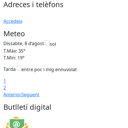
Adreces i telèfons
Accedeix
Meteo
Dissabte, 8 d’agost
D
T.Màx: 35°
T
T.Min: 19°
T
Tarda
1
2
Anterior
Següent
Butlletí digital