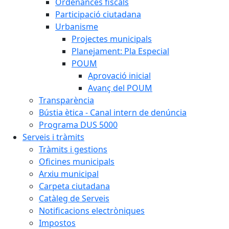
Ordenances fiscals
Participació ciutadana
Urbanisme
Projectes municipals
Planejament: Pla Especial
POUM
Aprovació inicial
Avanç del POUM
Transparència
Bústia ètica - Canal intern de denúncia
Programa DUS 5000
Serveis i tràmits
Tràmits i gestions
Oficines municipals
Arxiu municipal
Carpeta ciutadana
Catàleg de Serveis
Notificacions electròniques
Impostos