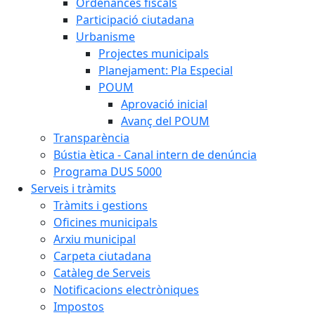
Ordenances fiscals
Participació ciutadana
Urbanisme
Projectes municipals
Planejament: Pla Especial
POUM
Aprovació inicial
Avanç del POUM
Transparència
Bústia ètica - Canal intern de denúncia
Programa DUS 5000
Serveis i tràmits
Tràmits i gestions
Oficines municipals
Arxiu municipal
Carpeta ciutadana
Catàleg de Serveis
Notificacions electròniques
Impostos