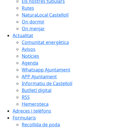
Els nostres tubulars
Rutes
NaturaLocal Castellolí
On dormir
On menjar
Actualitat
Comunitat energètica
Avisos
Notícies
Agenda
Whatsapp Ajuntament
APP Ajuntament
Informatiu de Castellolí
Butlletí digital
RSS
Hemeroteca
Adreces i telèfons
Formularis
Recollida de poda