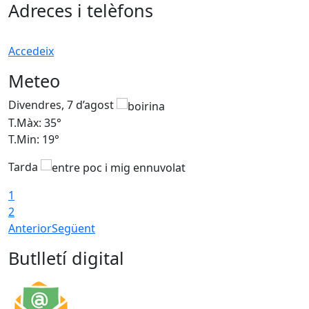
Adreces i telèfons
Accedeix
Meteo
Divendres, 7 d’agost
D
T.Màx: 35°
T
T.Min: 19°
T
Tarda
T
1
2
Anterior
Següent
Butlletí digital