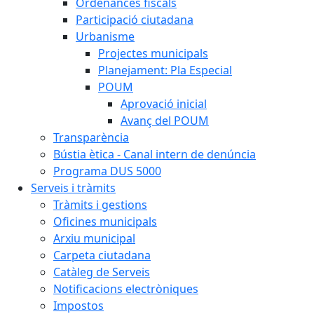
Ordenances fiscals
Participació ciutadana
Urbanisme
Projectes municipals
Planejament: Pla Especial
POUM
Aprovació inicial
Avanç del POUM
Transparència
Bústia ètica - Canal intern de denúncia
Programa DUS 5000
Serveis i tràmits
Tràmits i gestions
Oficines municipals
Arxiu municipal
Carpeta ciutadana
Catàleg de Serveis
Notificacions electròniques
Impostos