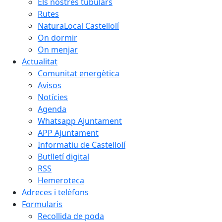
Els nostres tubulars
Rutes
NaturaLocal Castellolí
On dormir
On menjar
Actualitat
Comunitat energètica
Avisos
Notícies
Agenda
Whatsapp Ajuntament
APP Ajuntament
Informatiu de Castellolí
Butlletí digital
RSS
Hemeroteca
Adreces i telèfons
Formularis
Recollida de poda