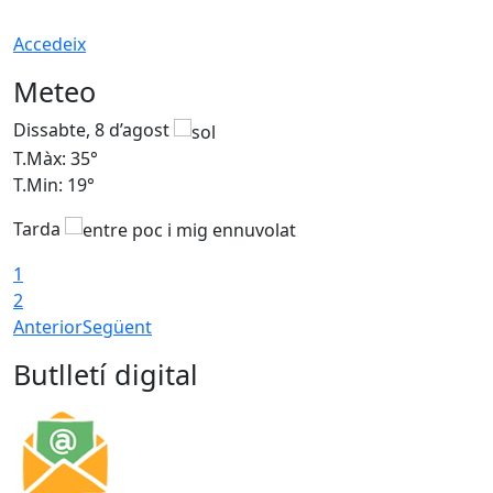
Accedeix
Meteo
Dissabte, 8 d’agost
D
T.Màx: 35°
T
T.Min: 19°
T
Tarda
1
2
Anterior
Següent
Butlletí digital