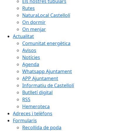
Els nostres tubulars
Rutes
NaturaLocal Castellolí
On dormir
On menjar
Actualitat
Comunitat energètica
Avisos
Notícies
Agenda
Whatsapp Ajuntament
APP Ajuntament
Informatiu de Castellolí
Butlletí digital
RSS
Hemeroteca
Adreces i telèfons
Formularis
Recollida de poda