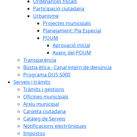
Ordenances fiscals
Participació ciutadana
Urbanisme
Projectes municipals
Planejament: Pla Especial
POUM
Aprovació inicial
Avanç del POUM
Transparència
Bústia ètica - Canal intern de denúncia
Programa DUS 5000
Serveis i tràmits
Tràmits i gestions
Oficines municipals
Arxiu municipal
Carpeta ciutadana
Catàleg de Serveis
Notificacions electròniques
Impostos