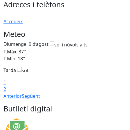
Adreces i telèfons
Accedeix
Meteo
Diumenge, 9 d’agost
D
T.Màx: 37°
T
T.Min: 18°
T
Tarda
T
1
2
Anterior
Següent
Butlletí digital