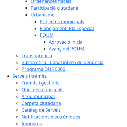
Ordenances fiscals
Participació ciutadana
Urbanisme
Projectes municipals
Planejament: Pla Especial
POUM
Aprovació inicial
Avanç del POUM
Transparència
Bústia ètica - Canal intern de denúncia
Programa DUS 5000
Serveis i tràmits
Tràmits i gestions
Oficines municipals
Arxiu municipal
Carpeta ciutadana
Catàleg de Serveis
Notificacions electròniques
Impostos