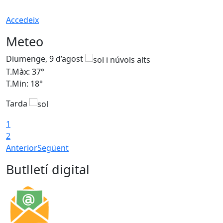
Accedeix
Meteo
Diumenge, 9 d’agost
D
T.Màx: 37°
T
T.Min: 18°
T
Tarda
T
1
2
Anterior
Següent
Butlletí digital