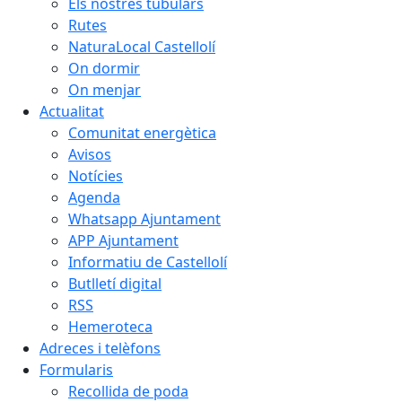
Els nostres tubulars
Rutes
NaturaLocal Castellolí
On dormir
On menjar
Actualitat
Comunitat energètica
Avisos
Notícies
Agenda
Whatsapp Ajuntament
APP Ajuntament
Informatiu de Castellolí
Butlletí digital
RSS
Hemeroteca
Adreces i telèfons
Formularis
Recollida de poda