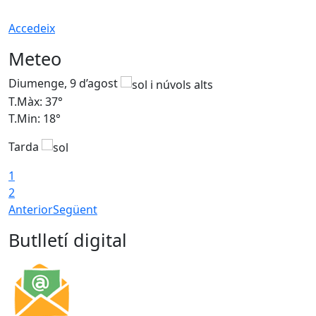
Accedeix
Meteo
Diumenge, 9 d’agost
D
T.Màx: 37°
T
T.Min: 18°
T
Tarda
T
1
2
Anterior
Següent
Butlletí digital