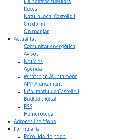
Els nostres tubulars
Rutes
NaturaLocal Castellolí
On dormir
On menjar
Actualitat
Comunitat energètica
Avisos
Notícies
Agenda
Whatsapp Ajuntament
APP Ajuntament
Informatiu de Castellolí
Butlletí digital
RSS
Hemeroteca
Adreces i telèfons
Formularis
Recollida de poda