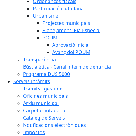
Ordenances fiscals
Participació ciutadana
Urbanisme
Projectes municipals
Planejament: Pla Especial
POUM
Aprovació inicial
Avanç del POUM
Transparència
Bústia ètica - Canal intern de denúncia
Programa DUS 5000
Serveis i tràmits
Tràmits i gestions
Oficines municipals
Arxiu municipal
Carpeta ciutadana
Catàleg de Serveis
Notificacions electròniques
Impostos