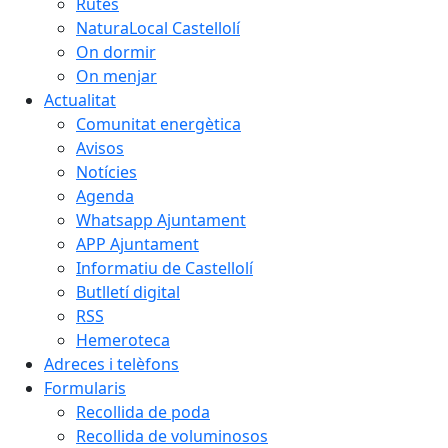
Rutes
NaturaLocal Castellolí
On dormir
On menjar
Actualitat
Comunitat energètica
Avisos
Notícies
Agenda
Whatsapp Ajuntament
APP Ajuntament
Informatiu de Castellolí
Butlletí digital
RSS
Hemeroteca
Adreces i telèfons
Formularis
Recollida de poda
Recollida de voluminosos