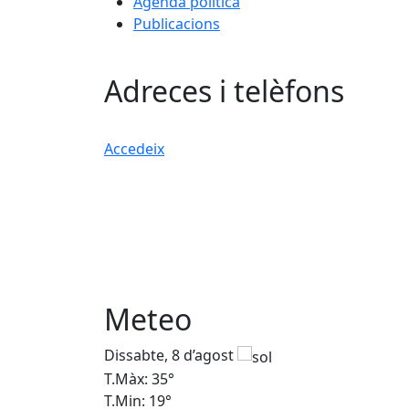
Agenda política
Publicacions
Adreces i telèfons
Accedeix
Meteo
Dissabte, 8 d’agost
T.Màx: 35°
T.Min: 19°