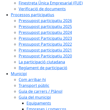
Finestreta Única Empresarial (FUE)
Verificació de documents
Processos participatius
Pressupost participatiu 2026
Pressupost participatiu 2025
Pressupost participatiu 2024
Pressupost Participatiu 2023
Pressupost Participatiu 2022
Pressupost participatiu 2021
Pressupost Participatiu 2020
La participació ciutadana
Reglament de participació
Municipi
Com arribar-hi
Transport públic
Guia de carrers / Plànol
Guia del municipi
Equipaments
Empreses i comerços