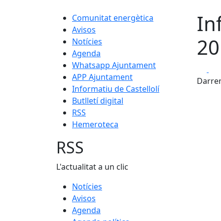
In
Comunitat energètica
Avisos
20
Notícies
Agenda
Whatsapp Ajuntament
Fa
APP Ajuntament
Darrer
Informatiu de Castellolí
Butlletí digital
RSS
Hemeroteca
RSS
L'actualitat a un clic
Notícies
Avisos
Agenda