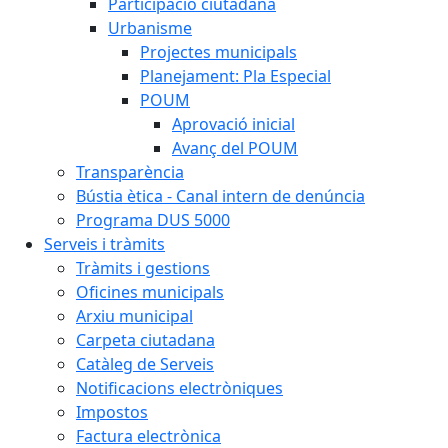
Participació ciutadana
Urbanisme
Projectes municipals
Planejament: Pla Especial
POUM
Aprovació inicial
Avanç del POUM
Transparència
Bústia ètica - Canal intern de denúncia
Programa DUS 5000
Serveis i tràmits
Tràmits i gestions
Oficines municipals
Arxiu municipal
Carpeta ciutadana
Catàleg de Serveis
Notificacions electròniques
Impostos
Factura electrònica