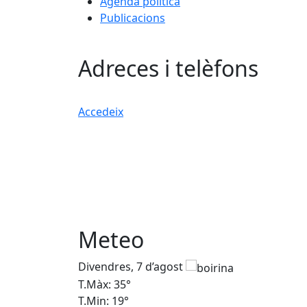
Agenda política
Publicacions
Adreces i telèfons
Accedeix
Meteo
Divendres, 7 d’agost
T.Màx: 35°
T.Min: 19°