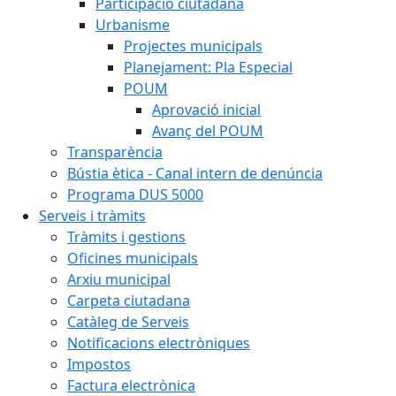
Participació ciutadana
Urbanisme
Projectes municipals
Planejament: Pla Especial
POUM
Aprovació inicial
Avanç del POUM
Transparència
Bústia ètica - Canal intern de denúncia
Programa DUS 5000
Serveis i tràmits
Tràmits i gestions
Oficines municipals
Arxiu municipal
Carpeta ciutadana
Catàleg de Serveis
Notificacions electròniques
Impostos
Factura electrònica