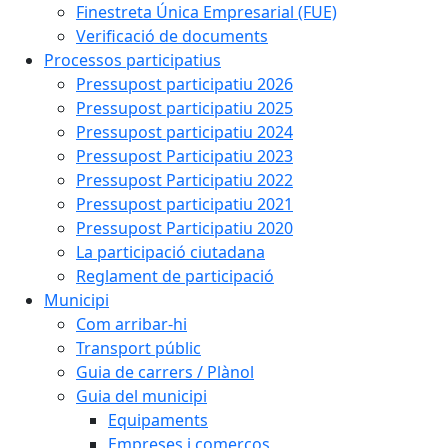
Finestreta Única Empresarial (FUE)
Verificació de documents
Processos participatius
Pressupost participatiu 2026
Pressupost participatiu 2025
Pressupost participatiu 2024
Pressupost Participatiu 2023
Pressupost Participatiu 2022
Pressupost participatiu 2021
Pressupost Participatiu 2020
La participació ciutadana
Reglament de participació
Municipi
Com arribar-hi
Transport públic
Guia de carrers / Plànol
Guia del municipi
Equipaments
Empreses i comerços