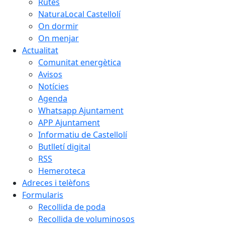
Rutes
NaturaLocal Castellolí
On dormir
On menjar
Actualitat
Comunitat energètica
Avisos
Notícies
Agenda
Whatsapp Ajuntament
APP Ajuntament
Informatiu de Castellolí
Butlletí digital
RSS
Hemeroteca
Adreces i telèfons
Formularis
Recollida de poda
Recollida de voluminosos