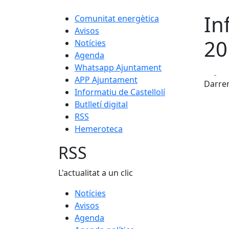
In
Comunitat energètica
Avisos
20
Notícies
Agenda
Whatsapp Ajuntament
Fa
APP Ajuntament
Darrer
Informatiu de Castellolí
Butlletí digital
RSS
Hemeroteca
RSS
L'actualitat a un clic
Notícies
Avisos
Agenda