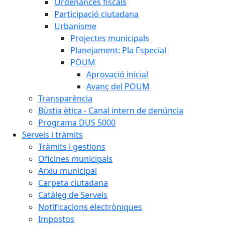
Ordenances fiscals
Participació ciutadana
Urbanisme
Projectes municipals
Planejament: Pla Especial
POUM
Aprovació inicial
Avanç del POUM
Transparència
Bústia ètica - Canal intern de denúncia
Programa DUS 5000
Serveis i tràmits
Tràmits i gestions
Oficines municipals
Arxiu municipal
Carpeta ciutadana
Catàleg de Serveis
Notificacions electròniques
Impostos