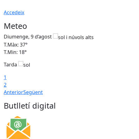
Accedeix
Meteo
Diumenge, 9 d’agost
D
T.Màx: 37°
T
T.Min: 18°
T
Tarda
T
1
2
Anterior
Següent
Butlletí digital