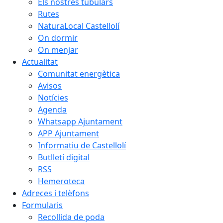
Els nostres tubulars
Rutes
NaturaLocal Castellolí
On dormir
On menjar
Actualitat
Comunitat energètica
Avisos
Notícies
Agenda
Whatsapp Ajuntament
APP Ajuntament
Informatiu de Castellolí
Butlletí digital
RSS
Hemeroteca
Adreces i telèfons
Formularis
Recollida de poda