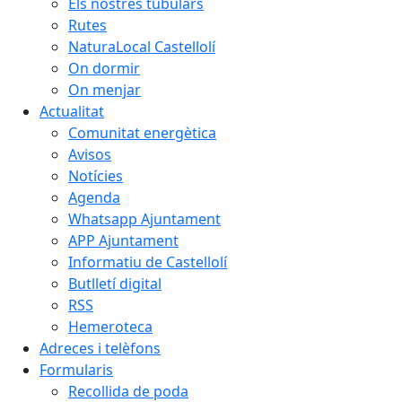
Els nostres tubulars
Rutes
NaturaLocal Castellolí
On dormir
On menjar
Actualitat
Comunitat energètica
Avisos
Notícies
Agenda
Whatsapp Ajuntament
APP Ajuntament
Informatiu de Castellolí
Butlletí digital
RSS
Hemeroteca
Adreces i telèfons
Formularis
Recollida de poda