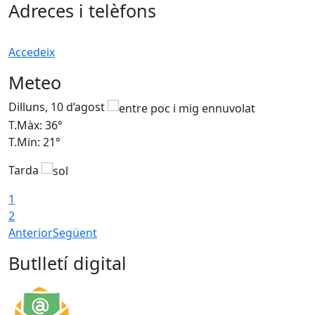
Adreces i telèfons
Accedeix
Meteo
Dilluns, 10 d’agost
D
T.Màx: 36°
T
T.Min: 21°
T
Tarda
T
1
2
Anterior
Següent
Butlletí digital