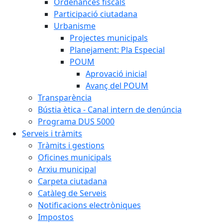
Ordenances fiscals
Participació ciutadana
Urbanisme
Projectes municipals
Planejament: Pla Especial
POUM
Aprovació inicial
Avanç del POUM
Transparència
Bústia ètica - Canal intern de denúncia
Programa DUS 5000
Serveis i tràmits
Tràmits i gestions
Oficines municipals
Arxiu municipal
Carpeta ciutadana
Catàleg de Serveis
Notificacions electròniques
Impostos