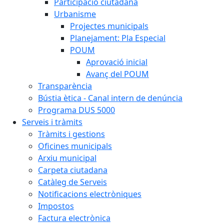
Participació ciutadana
Urbanisme
Projectes municipals
Planejament: Pla Especial
POUM
Aprovació inicial
Avanç del POUM
Transparència
Bústia ètica - Canal intern de denúncia
Programa DUS 5000
Serveis i tràmits
Tràmits i gestions
Oficines municipals
Arxiu municipal
Carpeta ciutadana
Catàleg de Serveis
Notificacions electròniques
Impostos
Factura electrònica