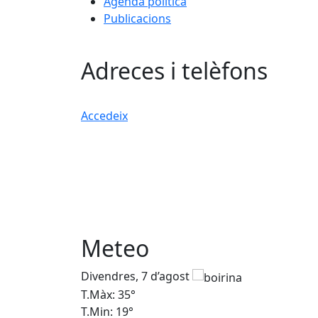
Agenda política
Publicacions
Adreces i telèfons
Accedeix
Meteo
Divendres, 7 d’agost
T.Màx: 35°
T.Min: 19°