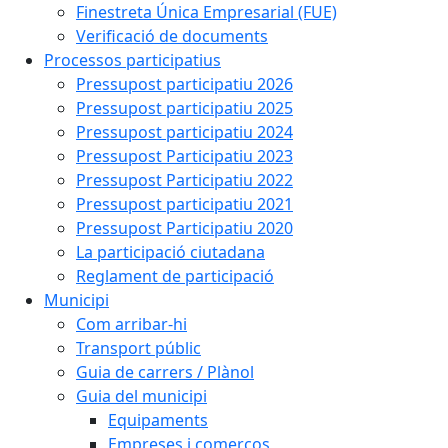
Finestreta Única Empresarial (FUE)
Verificació de documents
Processos participatius
Pressupost participatiu 2026
Pressupost participatiu 2025
Pressupost participatiu 2024
Pressupost Participatiu 2023
Pressupost Participatiu 2022
Pressupost participatiu 2021
Pressupost Participatiu 2020
La participació ciutadana
Reglament de participació
Municipi
Com arribar-hi
Transport públic
Guia de carrers / Plànol
Guia del municipi
Equipaments
Empreses i comerços