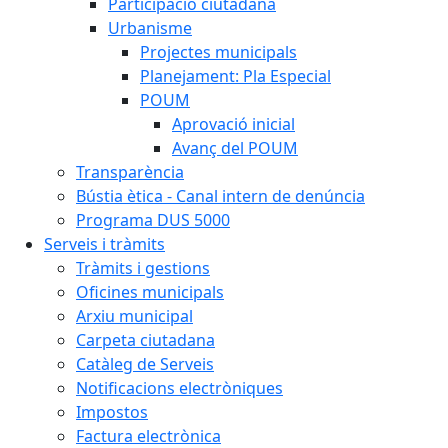
Participació ciutadana
Urbanisme
Projectes municipals
Planejament: Pla Especial
POUM
Aprovació inicial
Avanç del POUM
Transparència
Bústia ètica - Canal intern de denúncia
Programa DUS 5000
Serveis i tràmits
Tràmits i gestions
Oficines municipals
Arxiu municipal
Carpeta ciutadana
Catàleg de Serveis
Notificacions electròniques
Impostos
Factura electrònica