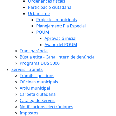
Ordenances fiscals
Participació ciutadana
Urbanisme
Projectes municipals
Planejament: Pla Especial
POUM
Aprovació inicial
Avanç del POUM
Transparència
Bústia ètica - Canal intern de denúncia
Programa DUS 5000
Serveis i tràmits
Tràmits i gestions
Oficines municipals
Arxiu municipal
Carpeta ciutadana
Catàleg de Serveis
Notificacions electròniques
Impostos