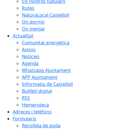
Els nostres tubulars
Rutes
NaturaLocal Castellolí
On dormir
On menjar
Actualitat
Comunitat energètica
Avisos
Notícies
Agenda
Whatsapp Ajuntament
APP Ajuntament
Informatiu de Castellolí
Butlletí digital
RSS
Hemeroteca
Adreces i telèfons
Formularis
Recollida de poda