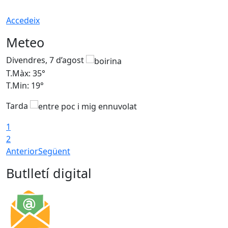
Accedeix
Meteo
Divendres, 7 d’agost
D
T.Màx: 35°
T
T.Min: 19°
T
Tarda
T
1
2
Anterior
Següent
Butlletí digital