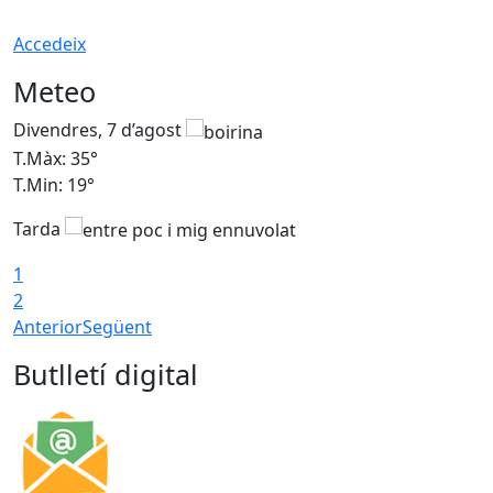
Accedeix
Meteo
Divendres, 7 d’agost
D
T.Màx: 35°
T
T.Min: 19°
T
Tarda
T
1
2
Anterior
Següent
Butlletí digital