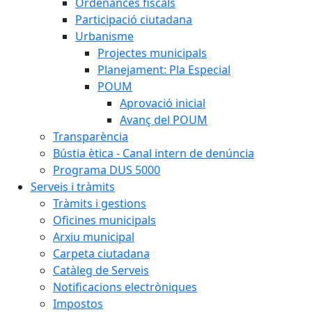
Ordenances fiscals
Participació ciutadana
Urbanisme
Projectes municipals
Planejament: Pla Especial
POUM
Aprovació inicial
Avanç del POUM
Transparència
Bústia ètica - Canal intern de denúncia
Programa DUS 5000
Serveis i tràmits
Tràmits i gestions
Oficines municipals
Arxiu municipal
Carpeta ciutadana
Catàleg de Serveis
Notificacions electròniques
Impostos