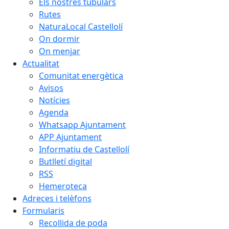
Els nostres tubulars
Rutes
NaturaLocal Castellolí
On dormir
On menjar
Actualitat
Comunitat energètica
Avisos
Notícies
Agenda
Whatsapp Ajuntament
APP Ajuntament
Informatiu de Castellolí
Butlletí digital
RSS
Hemeroteca
Adreces i telèfons
Formularis
Recollida de poda