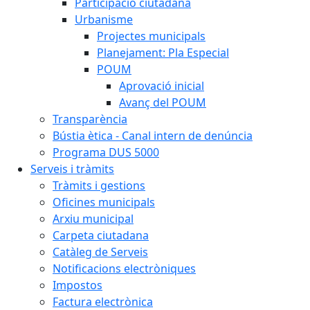
Participació ciutadana
Urbanisme
Projectes municipals
Planejament: Pla Especial
POUM
Aprovació inicial
Avanç del POUM
Transparència
Bústia ètica - Canal intern de denúncia
Programa DUS 5000
Serveis i tràmits
Tràmits i gestions
Oficines municipals
Arxiu municipal
Carpeta ciutadana
Catàleg de Serveis
Notificacions electròniques
Impostos
Factura electrònica