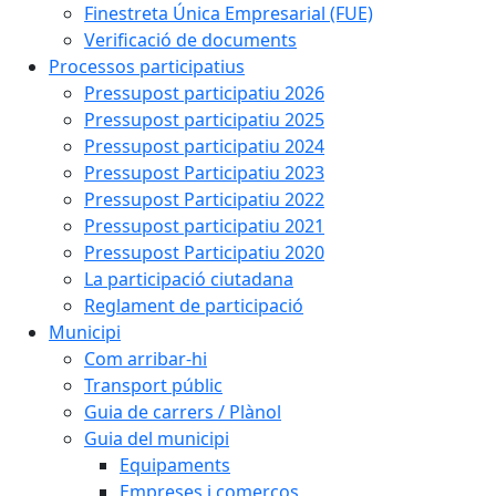
Finestreta Única Empresarial (FUE)
Verificació de documents
Processos participatius
Pressupost participatiu 2026
Pressupost participatiu 2025
Pressupost participatiu 2024
Pressupost Participatiu 2023
Pressupost Participatiu 2022
Pressupost participatiu 2021
Pressupost Participatiu 2020
La participació ciutadana
Reglament de participació
Municipi
Com arribar-hi
Transport públic
Guia de carrers / Plànol
Guia del municipi
Equipaments
Empreses i comerços