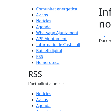
In
Comunitat energètica
Avisos
no
Notícies
Agenda
Whatsapp Ajuntament
Fa
APP Ajuntament
Darrer
Informatiu de Castellolí
Butlletí digital
RSS
Hemeroteca
RSS
L'actualitat a un clic
Notícies
Avisos
Agenda