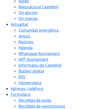
Rutes
NaturaLocal Castellolí
On dormir
On menjar
Actualitat
Comunitat energètica
Avisos
Notícies
Agenda
Whatsapp Ajuntament
APP Ajuntament
Informatiu de Castellolí
Butlletí digital
RSS
Hemeroteca
Adreces i telèfons
Formularis
Recollida de poda
Recollida de voluminosos