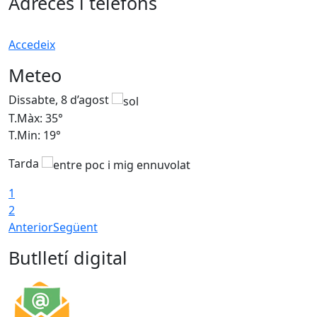
Adreces i telèfons
Accedeix
Meteo
Dissabte, 8 d’agost
D
T.Màx: 35°
T
T.Min: 19°
T
Tarda
1
2
Anterior
Següent
Butlletí digital