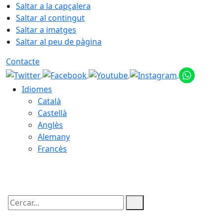
Saltar a la capçalera
Saltar al contingut
Saltar a imatges
Saltar al peu de pàgina
Contacte
Idiomes
Català
Castellà
Anglès
Alemany
Francès
08.08.2026 | 01:41
Cercar: