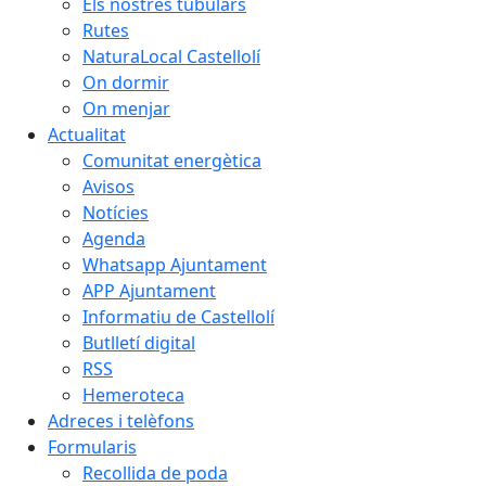
Els nostres tubulars
Rutes
NaturaLocal Castellolí
On dormir
On menjar
Actualitat
Comunitat energètica
Avisos
Notícies
Agenda
Whatsapp Ajuntament
APP Ajuntament
Informatiu de Castellolí
Butlletí digital
RSS
Hemeroteca
Adreces i telèfons
Formularis
Recollida de poda