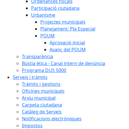
Ordenances fiscals
Participació ciutadana
Urbanisme
Projectes municipals
Planejament: Pla Especial
POUM
Aprovació inicial
Avanç del POUM
Transparència
Bústia ètica - Canal intern de denúncia
Programa DUS 5000
Serveis i tràmits
Tràmits i gestions
Oficines municipals
Arxiu municipal
Carpeta ciutadana
Catàleg de Serveis
Notificacions electròniques
Impostos