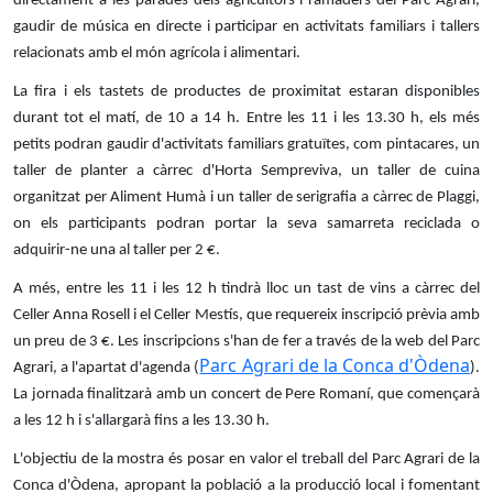
directament a les parades dels agricultors i ramaders del Parc Agrari,
gaudir de música en directe i participar en activitats familiars i tallers
relacionats amb el món agrícola i alimentari.
La fira i els tastets de productes de proximitat estaran disponibles
durant tot el matí, de 10 a 14 h. Entre les 11 i les 13.30 h, els més
petits podran gaudir d'activitats familiars gratuïtes, com pintacares, un
taller de planter a càrrec d'Horta Sempreviva, un taller de cuina
organitzat per Aliment Humà i un taller de serigrafia a càrrec de Plaggi,
on els participants podran portar la seva samarreta reciclada o
adquirir-ne una al taller per 2 €.
A més, entre les 11 i les 12 h tindrà lloc un tast de vins a càrrec del
Celler Anna Rosell i el Celler Mestís, que requereix inscripció prèvia amb
un preu de 3 €. Les inscripcions s'han de fer a través de la web del Parc
Parc Agrari de la Conca d'Òdena
Agrari, a l'apartat d'agenda (
).
La jornada finalitzarà amb un concert de Pere Romaní, que començarà
a les 12 h i s'allargarà fins a les 13.30 h.
L'objectiu de la mostra és posar en valor el treball del Parc Agrari de la
Conca d'Òdena, apropant la població a la producció local i fomentant