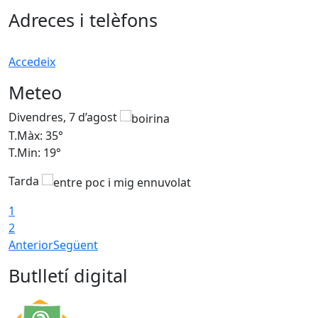
Adreces i telèfons
Accedeix
Meteo
Divendres, 7 d’agost
D
T.Màx: 35°
T
T.Min: 19°
T
Tarda
T
1
2
Anterior
Següent
Butlletí digital