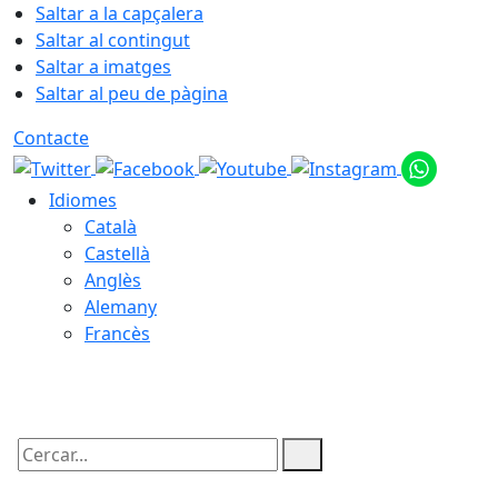
Saltar a la capçalera
Saltar al contingut
Saltar a imatges
Saltar al peu de pàgina
Contacte
Idiomes
Català
Castellà
Anglès
Alemany
Francès
06.08.2026 | 23:37
Cercar: