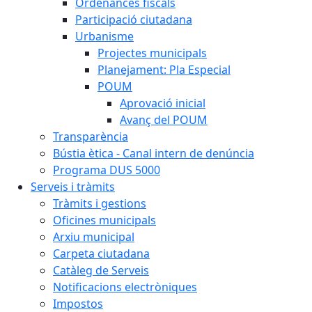
Ordenances fiscals
Participació ciutadana
Urbanisme
Projectes municipals
Planejament: Pla Especial
POUM
Aprovació inicial
Avanç del POUM
Transparència
Bústia ètica - Canal intern de denúncia
Programa DUS 5000
Serveis i tràmits
Tràmits i gestions
Oficines municipals
Arxiu municipal
Carpeta ciutadana
Catàleg de Serveis
Notificacions electròniques
Impostos