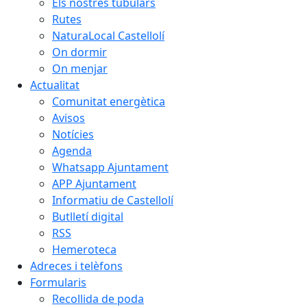
Els nostres tubulars
Rutes
NaturaLocal Castellolí
On dormir
On menjar
Actualitat
Comunitat energètica
Avisos
Notícies
Agenda
Whatsapp Ajuntament
APP Ajuntament
Informatiu de Castellolí
Butlletí digital
RSS
Hemeroteca
Adreces i telèfons
Formularis
Recollida de poda