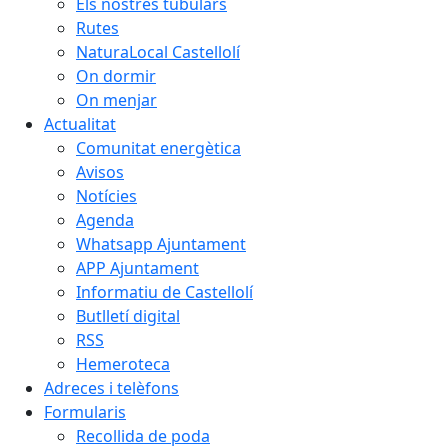
Els nostres tubulars
Rutes
NaturaLocal Castellolí
On dormir
On menjar
Actualitat
Comunitat energètica
Avisos
Notícies
Agenda
Whatsapp Ajuntament
APP Ajuntament
Informatiu de Castellolí
Butlletí digital
RSS
Hemeroteca
Adreces i telèfons
Formularis
Recollida de poda