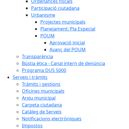
Ordenances fiscals
Participació ciutadana
Urbanisme
Projectes municipals
Planejament: Pla Especial
POUM
Aprovació inicial
Avanç del POUM
Transparència
Bústia ètica - Canal intern de denúncia
Programa DUS 5000
Serveis i tràmits
Tràmits i gestions
Oficines municipals
Arxiu municipal
Carpeta ciutadana
Catàleg de Serveis
Notificacions electròniques
Impostos