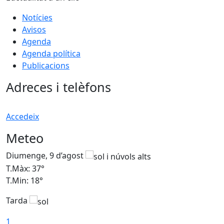
Notícies
Avisos
Agenda
Agenda política
Publicacions
Adreces i telèfons
Accedeix
Meteo
Diumenge, 9 d’agost
D
T.Màx: 37°
T
T.Min: 18°
T
Tarda
T
1