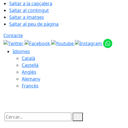
Saltar a la capçalera
Saltar al contingut
Saltar a imatges
Saltar al peu de pàgina
Contacte
Idiomes
Català
Castellà
Anglès
Alemany
Francès
09.08.2026 | 10:25
Cercar: