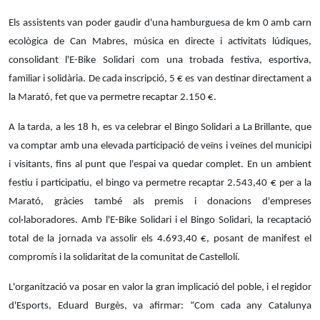
Els assistents van poder gaudir d'una hamburguesa de km 0 amb carn
ecològica de Can Mabres, música en directe i activitats lúdiques,
consolidant l'E-Bike Solidari com una trobada festiva, esportiva,
familiar i solidària. De cada inscripció, 5 € es van destinar directament a
la Marató, fet que va permetre recaptar 2.150 €.
A la tarda, a les 18 h, es va celebrar el Bingo Solidari a La Brillante, que
va comptar amb una elevada participació de veïns i veïnes del municipi
i visitants, fins al punt que l'espai va quedar complet. En un ambient
festiu i participatiu, el bingo va permetre recaptar 2.543,40 € per a la
Marató, gràcies també als premis i donacions d'empreses
col·laboradores. Amb l'E-Bike Solidari i el Bingo Solidari, la recaptació
total de la jornada va assolir els 4.693,40 €, posant de manifest el
compromís i la solidaritat de la comunitat de Castellolí.
L'organització va posar en valor la gran implicació del poble, i el regidor
d'Esports, Eduard Burgès, va afirmar: “Com cada any Catalunya