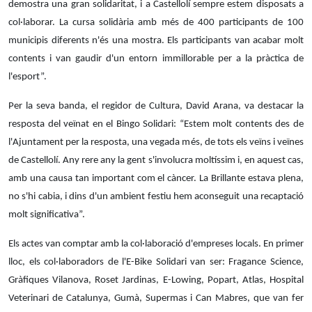
demostra una gran solidaritat, i a Castellolí sempre estem disposats a
col·laborar. La cursa solidària amb més de 400 participants de 100
municipis diferents n'és una mostra. Els participants van acabar molt
contents i van gaudir d'un entorn immillorable per a la pràctica de
l'esport”.
Per la seva banda, el regidor de Cultura, David Arana, va destacar la
resposta del veïnat en el Bingo Solidari: “Estem molt contents des de
l'Ajuntament per la resposta, una vegada més, de tots els veïns i veïnes
de Castellolí. Any rere any la gent s'involucra moltíssim i, en aquest cas,
amb una causa tan important com el càncer. La Brillante estava plena,
no s'hi cabia, i dins d'un ambient festiu hem aconseguit una recaptació
molt significativa”.
Els actes van comptar amb la col·laboració d'empreses locals. En primer
lloc, els col·laboradors de l'E-Bike Solidari van ser: Fragance Science,
Gràfiques Vilanova, Roset Jardinas, E-Lowing, Popart, Atlas, Hospital
Veterinari de Catalunya, Gumà, Supermas i Can Mabres, que van fer