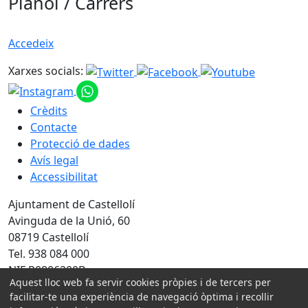
Plànol / Carrers
Accedeix
Xarxes socials:
Crèdits
Contacte
Protecció de dades
Avís legal
Accessibilitat
Ajuntament de Castellolí
Avinguda de la Unió, 60
08719 Castellolí
Tel. 938 084 000
NIF P0806200B
Aquest lloc web fa servir cookies pròpies i de tercers per
facilitar-te una experiència de navegació òptima i recollir
Amb la col·laboració de: