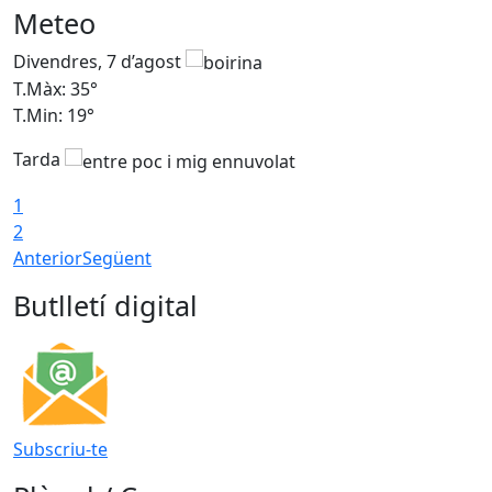
Meteo
Divendres, 7 d’agost
D
T.Màx: 35°
T
T.Min: 19°
T
Tarda
T
1
2
Anterior
Següent
Butlletí digital
Subscriu-te