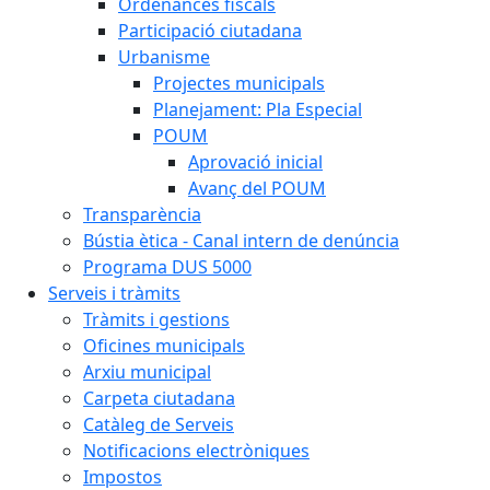
Ordenances fiscals
Participació ciutadana
Urbanisme
Projectes municipals
Planejament: Pla Especial
POUM
Aprovació inicial
Avanç del POUM
Transparència
Bústia ètica - Canal intern de denúncia
Programa DUS 5000
Serveis i tràmits
Tràmits i gestions
Oficines municipals
Arxiu municipal
Carpeta ciutadana
Catàleg de Serveis
Notificacions electròniques
Impostos