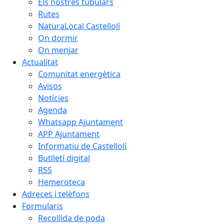
Els nostres tubulars
Rutes
NaturaLocal Castellolí
On dormir
On menjar
Actualitat
Comunitat energètica
Avisos
Notícies
Agenda
Whatsapp Ajuntament
APP Ajuntament
Informatiu de Castellolí
Butlletí digital
RSS
Hemeroteca
Adreces i telèfons
Formularis
Recollida de poda