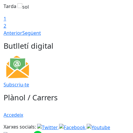
Tarda
T
1
2
Anterior
Següent
Butlletí digital
Subscriu-te
Plànol / Carrers
Accedeix
Xarxes socials: