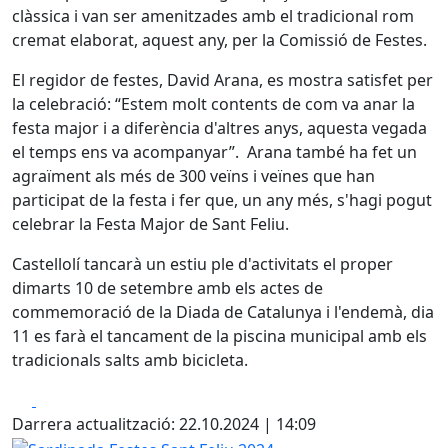
clàssica i van ser amenitzades amb el tradicional rom
cremat elaborat, aquest any, per la Comissió de Festes.
El regidor de festes, David Arana, es mostra satisfet per
la celebració: “Estem molt contents de com va anar la
festa major i a diferència d'altres anys, aquesta vegada
el temps ens va acompanyar”. Arana també ha fet un
agraïment als més de 300 veïns i veïnes que han
participat de la festa i fer que, un any més, s'hagi pogut
celebrar la Festa Major de Sant Feliu.
Castellolí tancarà un estiu ple d'activitats el proper
dimarts 10 de setembre amb els actes de
commemoració de la Diada de Catalunya i l'endemà, dia
11 es farà el tancament de la piscina municipal amb els
tradicionals salts amb bicicleta.
Facebook
X
Darrera actualització: 22.10.2024 | 14:09
Sardinada Festes Sant Feliu 2024