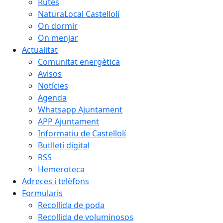
Rutes
NaturaLocal Castellolí
On dormir
On menjar
Actualitat
Comunitat energètica
Avisos
Notícies
Agenda
Whatsapp Ajuntament
APP Ajuntament
Informatiu de Castellolí
Butlletí digital
RSS
Hemeroteca
Adreces i telèfons
Formularis
Recollida de poda
Recollida de voluminosos