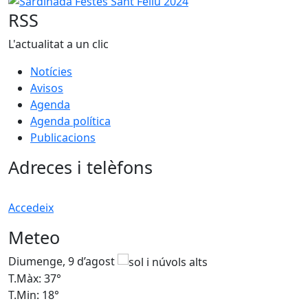
RSS
L'actualitat a un clic
Notícies
Avisos
Agenda
Agenda política
Publicacions
Adreces i telèfons
Accedeix
Meteo
Diumenge, 9 d’agost
D
T.Màx: 37°
T
T.Min: 18°
T