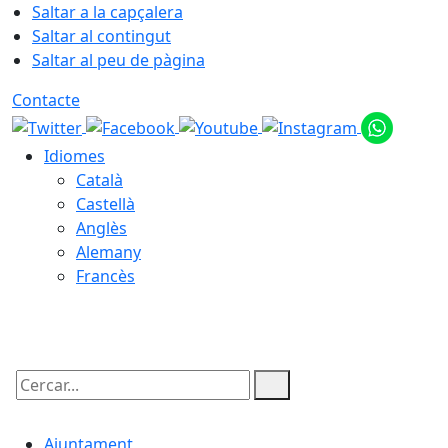
Saltar a la capçalera
Saltar al contingut
Saltar al peu de pàgina
Contacte
Idiomes
Català
Castellà
Anglès
Alemany
Francès
09.08.2026 | 06:02
Cercar:
Ajuntament