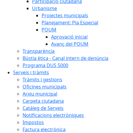
Participació ciutadana
Urbanisme
Projectes municipals
Planejament: Pla Especial
POUM
Aprovació inicial
Avanç del POUM
Transparència
Bústia ètica - Canal intern de denúncia
Programa DUS 5000
Serveis i tràmits
Tràmits i gestions
Oficines municipals
Arxiu municipal
Carpeta ciutadana
Catàleg de Serveis
Notificacions electròniques
Impostos
Factura electrònica