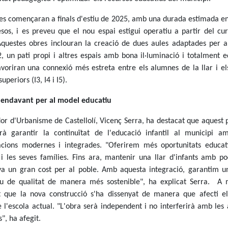
es començaran a finals d'estiu de 2025, amb una durada estimada ent
sos, i es preveu que el nou espai estigui operatiu a partir del cu
questes obres inclouran la creació de dues aules adaptades per a
I2, un pati propi i altres espais amb bona il·luminació i totalment e
voriran una connexió més estreta entre els alumnes de la llar i el
uperiors (I3, I4 i I5).
 endavant per al model educatiu
dor d'Urbanisme de Castellolí, Vicenç Serra, ha destacat que aquest 
rà garantir la continuïtat de l'educació infantil al municipi a
lacions modernes i integrades. "Oferirem més oportunitats educat
 i les seves famílies. Fins ara, mantenir una llar d'infants amb p
a un gran cost per al poble. Amb aquesta integració, garantim un
iu de qualitat de manera més sostenible", ha explicat Serra. A 
at que la nova construcció s'ha dissenyat de manera que afecti e
e l'escola actual. "L'obra serà independent i no interferirà amb les 
s", ha afegit.