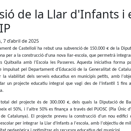
sió de la Llar d'Infants i 
IP
, 7 d’abril de 2025
ament de Castellolí ha rebut una subvenció de 150.000 € de la Dipu
na per a la construcció d'una nova llar-escola, que permetrà integrar
ts Quitxalla amb l'Escola les Passeres. Aquesta iniciativa forma p
e impulsat pel Departament d'Educació de la Generalitat de Catal
r la viabilitat dels serveis educatius en municipis petits, amb l'obj
dar un projecte educatiu integral que vagi des de l'Infantil 1 fins 
a.
 total del projecte és de 300.000 €, dels quals la Diputació de B
eix el 50%, i l'altre 50% es finança a través del PUOSC (Pla Únic d
 de Catalunya). El projecte preveu la construcció d'un nou edifici 
 escolar per integrar la Llar d'Infants a l'escola, amb l'objectiu de mil
ïtat pedagògica i optimitzar els recursos educatius del municipi.