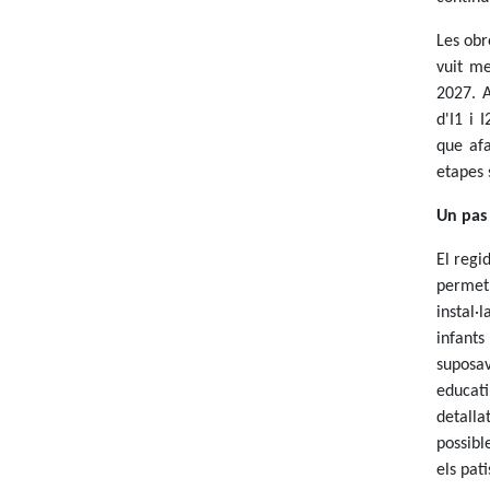
Les obr
vuit me
2027. A
d'I1 i 
que afa
etapes s
Un pas
El regi
permet
instal·
infants
suposav
educat
detall
possibl
els pati