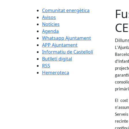
Fu
Comunitat energètica
Avisos
CE
Notícies
Agenda
Whatsapp Ajuntament
Dilluns
APP Ajuntament
L'Ajunt
Informatiu de Castellolí
Barcelo
Butlletí digital
d'Infan
RSS
project
Hemeroteca
garanti
consoli
primàri
El cost
n'assum
Serveis
recinte
continu