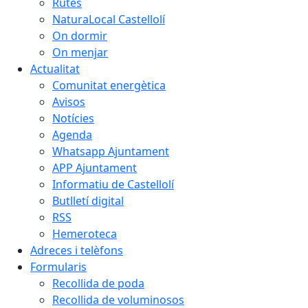
Rutes
NaturaLocal Castellolí
On dormir
On menjar
Actualitat
Comunitat energètica
Avisos
Notícies
Agenda
Whatsapp Ajuntament
APP Ajuntament
Informatiu de Castellolí
Butlletí digital
RSS
Hemeroteca
Adreces i telèfons
Formularis
Recollida de poda
Recollida de voluminosos