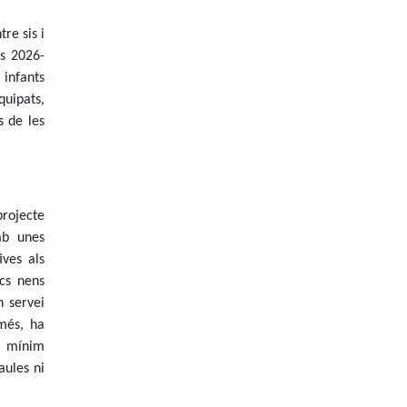
re sis i
rs 2026-
 infants
quipats,
s de les
projecte
mb unes
ives als
ocs nens
 servei
més, ha
l mínim
aules ni