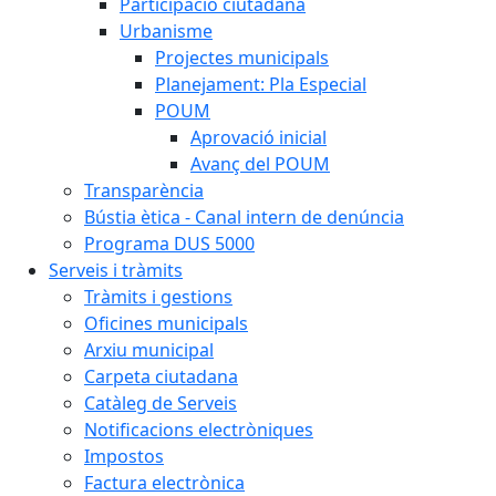
Participació ciutadana
Urbanisme
Projectes municipals
Planejament: Pla Especial
POUM
Aprovació inicial
Avanç del POUM
Transparència
Bústia ètica - Canal intern de denúncia
Programa DUS 5000
Serveis i tràmits
Tràmits i gestions
Oficines municipals
Arxiu municipal
Carpeta ciutadana
Catàleg de Serveis
Notificacions electròniques
Impostos
Factura electrònica