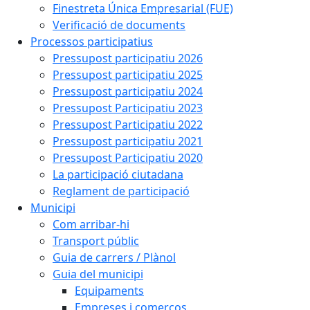
Finestreta Única Empresarial (FUE)
Verificació de documents
Processos participatius
Pressupost participatiu 2026
Pressupost participatiu 2025
Pressupost participatiu 2024
Pressupost Participatiu 2023
Pressupost Participatiu 2022
Pressupost participatiu 2021
Pressupost Participatiu 2020
La participació ciutadana
Reglament de participació
Municipi
Com arribar-hi
Transport públic
Guia de carrers / Plànol
Guia del municipi
Equipaments
Empreses i comerços