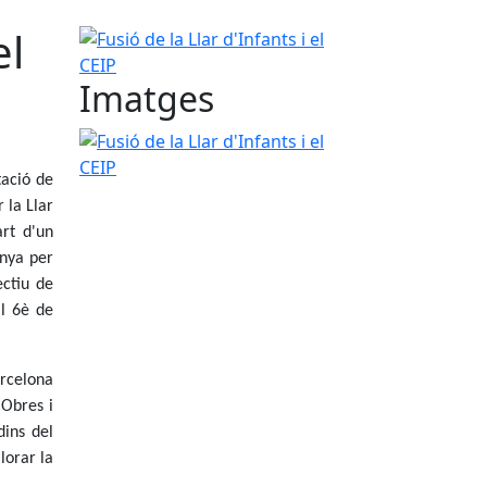
el
Fusió de la Llar d'Infants i el CEIP
Imatges
Fusió de la Llar d'Infants i el CEIP
tació de
 la Llar
art d'un
unya per
ectiu de
al 6è de
arcelona
'Obres i
dins del
lorar la