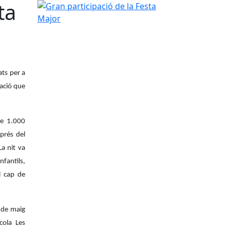
ta
Gran participació de la Festa Major
ats per a
pació que
de 1.000
sprés del
a nit va
nfantils,
l cap de
 de maig
cola Les