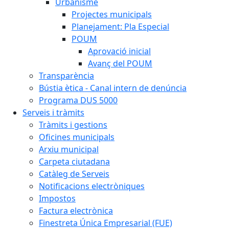
Urbanisme
Projectes municipals
Planejament: Pla Especial
POUM
Aprovació inicial
Avanç del POUM
Transparència
Bústia ètica - Canal intern de denúncia
Programa DUS 5000
Serveis i tràmits
Tràmits i gestions
Oficines municipals
Arxiu municipal
Carpeta ciutadana
Catàleg de Serveis
Notificacions electròniques
Impostos
Factura electrònica
Finestreta Única Empresarial (FUE)