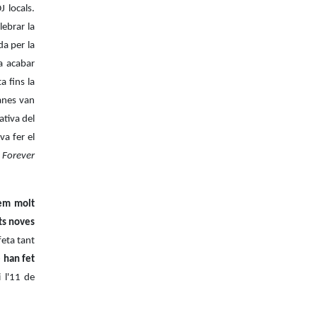
 locals.
lebrar la
da per la
va acabar
a fins la
danes van
ativa del
va fer el
e
Forever
em molt
ats noves
feta tant
 han fet
i l'11 de