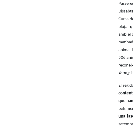
Passere
Dissabte
Cursa de
pluja, q
amb el c
matinada
animar l
50è aniv
reconei
Young
i
El regi
contents
que han
pels me
una tas
setembr