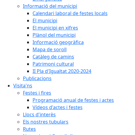
Informació del municipi
Calendari laboral de festes locals
El municipi
El municipi en xifres
Plànol del municipi
Informació geogràfica
Mapa de soroll
Catàleg de camins
Patrimoni cultural
II Pla d'Igualtat 2020-2024
Publicacions
Visita'ns
Festes i fires
Programació anual de festes i actes
Vídeos d'actes i festes
Llocs d'interès
Els nostres tubulars
Rutes