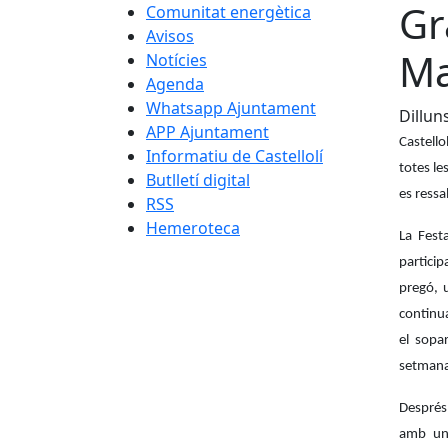
Gr
Comunitat energètica
Avisos
Ma
Notícies
Agenda
Whatsapp Ajuntament
Dillun
APP Ajuntament
Castello
Informatiu de Castellolí
totes le
Butlletí digital
es ressa
RSS
Hemeroteca
La Fest
particip
pregó, 
continua
el sopa
setmana 
Després
amb un 