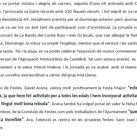
s va portar música i alegria als carrers, seguida d'una nit animada amb DJ
, l'arrossada va batre rècords amb 330 tiquets venuts, i tot seguit es va ce
 Resistència 49, inicialment prevista per al diumenge anterior però ajorna
ue va ser tot un èxit tant de participació com d'assistència. La jornada 
oncert de La Banda del Coche Rojo i més DJ locals, que van allargar la fest
. Diumenge, la missa va omplir l'església, mentre que el vermut i les sar
a tarda. Tot i la pluja, es va poder celebrar l'exposició de motos commemor
ersari de l'Agrupació Motociclista de Castellolí. Tal com estava previst, es 
xement a la veïna Mercè Mabras i la jornada es va acabar amb el teatr
 un correfoc extraordinari a càrrec del grup Mal Llamp.
dor de Festes, David Arana, valora molt positivament la Festa Major:
“est
, ja que hem fet activitats per a totes les edats i hem incorporat activit
 tingut molt bona rebuda”
. Arana també ha volgut posar en valor la feina 
mbres de la Comissió de Festes com pels treballadors de l'Ajuntament
“que
ca increïble”.
Ara, l'atenció es centra en les properes festes: Sant Joan 
e.