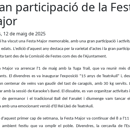
an participació de la Fes
jor
s, 12 de maig de 2025
lí ha viscut una Festa Major memorable, amb una gran participació i activit
s edats. L'edició d'aquest any destaca per la varietat d'actes i la gran partici
lta tant des de la Comissió de Festes com des de l'Ajuntament.
a Major va arrencar l'1 de maig amb la Tuga Trail, que va reunir més 
ants. El divendres es va inaugurar l'exposició "15 anys de TeatrAulí" i, de
un centenar de veïns van gaudir del tast de caragols, amb 30 kg servits. L
r amb la sessió de Karaoke’s Band. El dissabte, es van organitzar activitats i
r de germanor i el tradicional Ball del Fanalet i diumenge vam tancar e
amb una emocionant versió d'El Rei Lleó de TeatrAulí.
 d'aquest primer cap de setmana, la Festa Major va continuar del 8 a l'11
ambient festiu que va omplir el poble. Divendres, la cercavila de l'Es