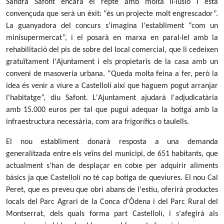
Sandra Safont encara el repte amb molta il·lusió i està
convençuda que serà un èxit: “és un projecte molt engrescador”.
La guanyadora del concurs s'imagina l'establiment “com un
minisupermercat”, i el posarà en marxa en paral·lel amb la
rehabilitació del pis de sobre del local comercial, que li cedeixen
gratuïtament l'Ajuntament i els propietaris de la casa amb un
conveni de masoveria urbana. “Queda molta feina a fer, però la
idea és venir a viure a Castellolí així que haguem pogut arranjar
l'habitatge”, diu Safont. L'Ajuntament ajudarà l'adjudicatària
amb 15.000 euros per tal que pugui adequar la botiga amb la
infraestructura necessària, com ara frigorífics o taulells.
El nou establiment donarà resposta a una demanda
generalitzada entre els veïns del municipi, de 651 habitants, que
actualment s'han de desplaçar en cotxe per adquirir aliments
bàsics ja que Castellolí no té cap botiga de queviures. El nou Cal
Peret, que es preveu que obri abans de l'estiu, oferirà productes
locals del Parc Agrari de la Conca d'Òdena i del Parc Rural del
Montserrat, dels quals forma part Castellolí, i s'afegirà als