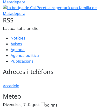
La botiga de Cal Peret la regentarà una família de Matad
RSS
L'actualitat a un clic
Notícies
Avisos
Agenda
Agenda política
Publicacions
Adreces i telèfons
Accedeix
Meteo
Divendres, 7 d’agost
D