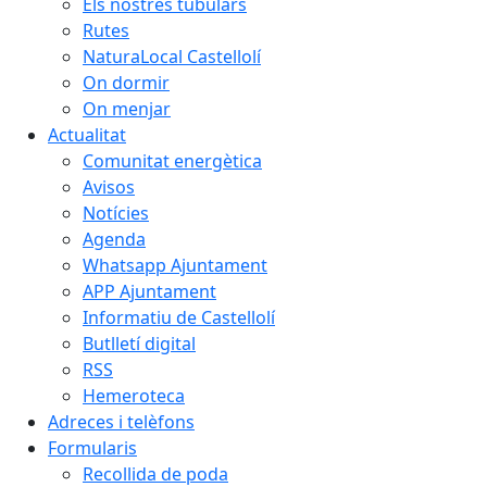
Els nostres tubulars
Rutes
NaturaLocal Castellolí
On dormir
On menjar
Actualitat
Comunitat energètica
Avisos
Notícies
Agenda
Whatsapp Ajuntament
APP Ajuntament
Informatiu de Castellolí
Butlletí digital
RSS
Hemeroteca
Adreces i telèfons
Formularis
Recollida de poda