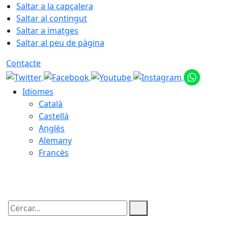
Saltar a la capçalera
Saltar al contingut
Saltar a imatges
Saltar al peu de pàgina
Contacte
Idiomes
Català
Castellà
Anglès
Alemany
Francès
07.08.2026 | 01:17
Cercar: