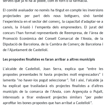
serveis que ja hi ha al poble, com el forn o la farmàcia.
El comitè avaluador no només ha tingut en compte les inversions
projectades per part dels nous botiguers, sinó també
l'experiència en el sector del comerç, la capacitat d'adaptar-se a
canvis, la il·lusió i l'empenta dels emprenedors. El jurat del
concurs l'han format representants de Reempresa, de l'àrea de
Promoció Econòmica del Consell Comarcal de l'Anoia, de la
Diputació de Barcelona, de la Cambra de Comerç de Barcelona i
de l'Ajuntament de Castellolí.
Les propostes finalistes es faran arribar a altres municipis
L'alcalde de Castellolí, Joan Serra, explica que “entre les
propostes presentades hi havia projectes molt engrescadors” i
lamenta “no haver-los pogut seleccionar”. Tot i així, l'alcalde ja
ha explicat que traslladarà els projectes finalistes a d'altres
municipis de la comarca de l'Anoia, com Argençola o Pujalt,
interessats a tirar endavant projectes similars “per poder
aprofitar les bones propostes que han arribat a Castellolí”.