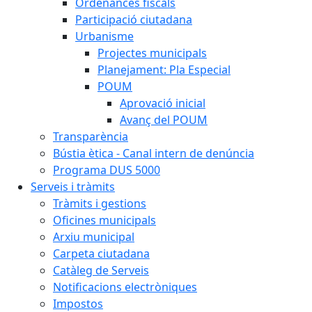
Ordenances fiscals
Participació ciutadana
Urbanisme
Projectes municipals
Planejament: Pla Especial
POUM
Aprovació inicial
Avanç del POUM
Transparència
Bústia ètica - Canal intern de denúncia
Programa DUS 5000
Serveis i tràmits
Tràmits i gestions
Oficines municipals
Arxiu municipal
Carpeta ciutadana
Catàleg de Serveis
Notificacions electròniques
Impostos