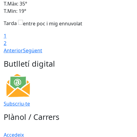
T.Màx: 35°
T
T.Min: 19°
T
Tarda
T
1
2
Anterior
Següent
Butlletí digital
Subscriu-te
Plànol / Carrers
Accedeix