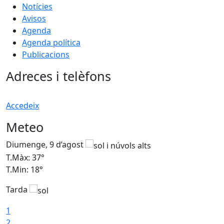
Notícies
Avisos
Agenda
Agenda política
Publicacions
Adreces i telèfons
Accedeix
Meteo
Diumenge, 9 d’agost
D
T.Màx: 37°
T
T.Min: 18°
T
Tarda
T
1
2