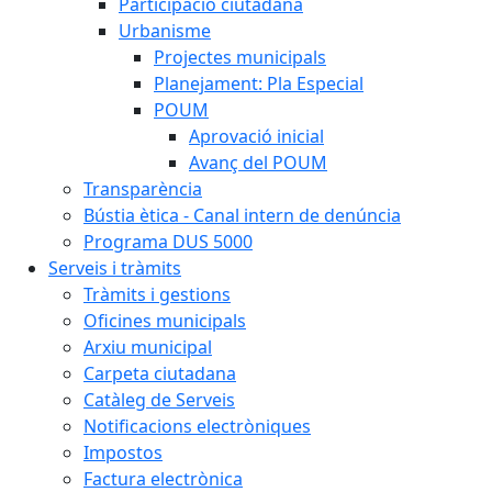
Participació ciutadana
Urbanisme
Projectes municipals
Planejament: Pla Especial
POUM
Aprovació inicial
Avanç del POUM
Transparència
Bústia ètica - Canal intern de denúncia
Programa DUS 5000
Serveis i tràmits
Tràmits i gestions
Oficines municipals
Arxiu municipal
Carpeta ciutadana
Catàleg de Serveis
Notificacions electròniques
Impostos
Factura electrònica