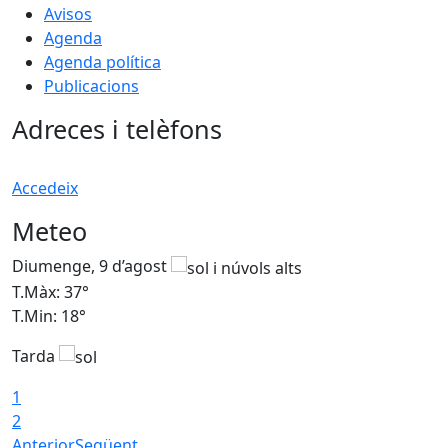
Avisos
Agenda
Agenda política
Publicacions
Adreces i telèfons
Accedeix
Meteo
Diumenge, 9 d’agost
D
T.Màx: 37°
T
T.Min: 18°
T
Tarda
T
1
2
Anterior
Següent