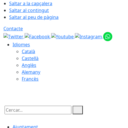
Saltar a la capçalera
Saltar al contingut
Saltar al peu de pàgina
Contacte
Idiomes
Català
Castellà
Anglès
Alemany
Francès
09.08.2026 | 06:01
Cercar:
Ajuntament