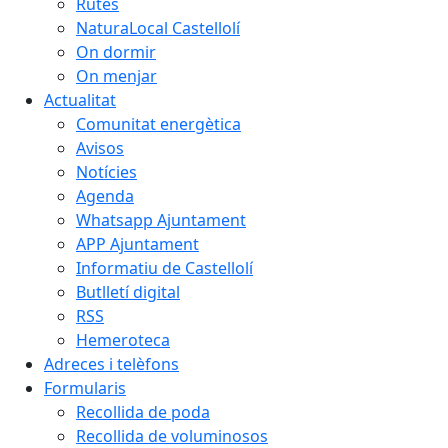
Rutes
NaturaLocal Castellolí
On dormir
On menjar
Actualitat
Comunitat energètica
Avisos
Notícies
Agenda
Whatsapp Ajuntament
APP Ajuntament
Informatiu de Castellolí
Butlletí digital
RSS
Hemeroteca
Adreces i telèfons
Formularis
Recollida de poda
Recollida de voluminosos