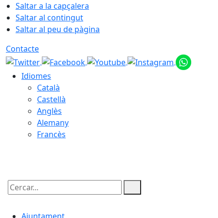
Saltar a la capçalera
Saltar al contingut
Saltar al peu de pàgina
Contacte
Idiomes
Català
Castellà
Anglès
Alemany
Francès
08.08.2026 | 16:05
Cercar:
Ajuntament