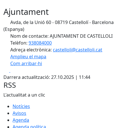
Ajuntament
Avda, de la Unió 60 - 08719 Castellolí - Barcelona
(Espanya)
Nom de contacte: AJUNTAMENT DE CASTELLOLI
Telèfon:
938084000
Adreça electrònica:
castelloli@castelloli.cat
Amplieu el mapa
Com arribar-hi
Leaflet
| ©
OpenStreetMap
contributors
Facebook
X
+
Darrera actualització: 27.10.2025 | 11:44
−
RSS
L'actualitat a un clic
Notícies
Avisos
Agenda
Agenda política