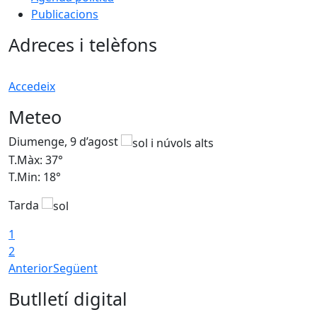
Publicacions
Adreces i telèfons
Accedeix
Meteo
Diumenge, 9 d’agost
D
T.Màx: 37°
T
T.Min: 18°
T
Tarda
T
1
2
Anterior
Següent
Butlletí digital