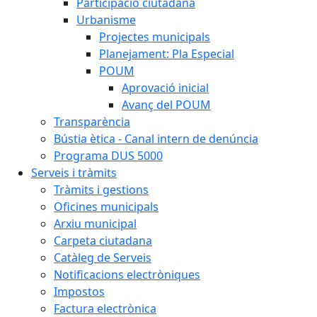
Participació ciutadana
Urbanisme
Projectes municipals
Planejament: Pla Especial
POUM
Aprovació inicial
Avanç del POUM
Transparència
Bústia ètica - Canal intern de denúncia
Programa DUS 5000
Serveis i tràmits
Tràmits i gestions
Oficines municipals
Arxiu municipal
Carpeta ciutadana
Catàleg de Serveis
Notificacions electròniques
Impostos
Factura electrònica