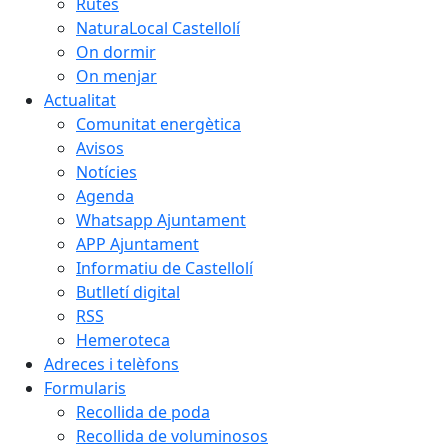
Rutes
NaturaLocal Castellolí
On dormir
On menjar
Actualitat
Comunitat energètica
Avisos
Notícies
Agenda
Whatsapp Ajuntament
APP Ajuntament
Informatiu de Castellolí
Butlletí digital
RSS
Hemeroteca
Adreces i telèfons
Formularis
Recollida de poda
Recollida de voluminosos